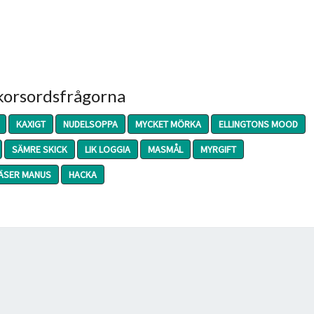
 korsordsfrågorna
KAXIGT
NUDELSOPPA
MYCKET MÖRKA
ELLINGTONS MOOD
SÄMRE SKICK
LIK LOGGIA
MASMÅL
MYRGIFT
ÄSER MANUS
HACKA