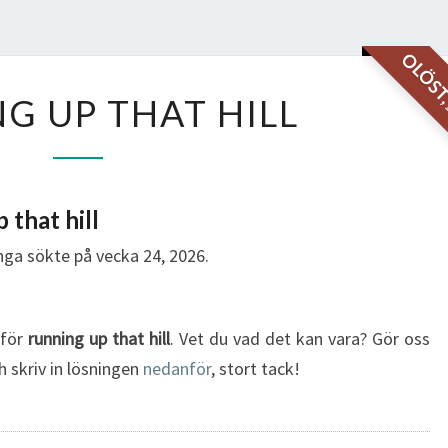
OLÖS
RUNNING
G UP THAT HILL
UP
THAT
HILL
 that hill
ga sökte på vecka 24, 2026.
 för
running up that hill
. Vet du vad det kan vara? Gör oss
h skriv in lösningen
nedanför
, stort tack!