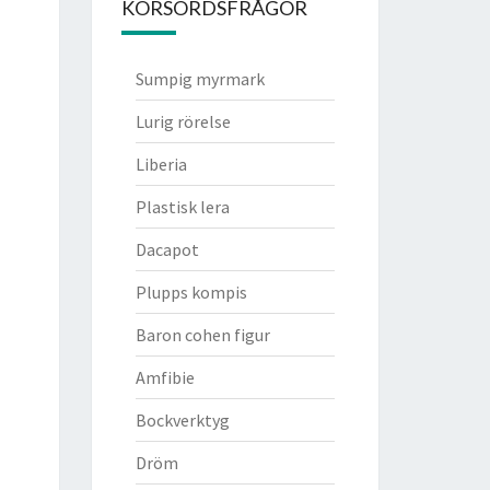
KORSORDSFRÅGOR
Sumpig myrmark
Lurig rörelse
Liberia
Plastisk lera
Dacapot
Plupps kompis
Baron cohen figur
Amfibie
Bockverktyg
Dröm