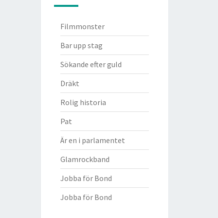
Filmmonster
Bar upp stag
Sökande efter guld
Dräkt
Rolig historia
Pat
Är en i parlamentet
Glamrockband
Jobba för Bond
Jobba för Bond