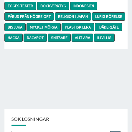
EGGES TEATER
BOCKVERKTYG
INDONESIEN
PÅBUD FRÅN HÖGRE ORT
RELIGION I JAPAN
LURIG RÖRELSE
BISJUKA
MYCKET MÖRKA
PLASTISK LERA
TJÄDERLÄTE
HACKA
DACAPOT
SNITSARE
ALLT ARV
ILLVILLIG
SÖK LÖSNINGAR