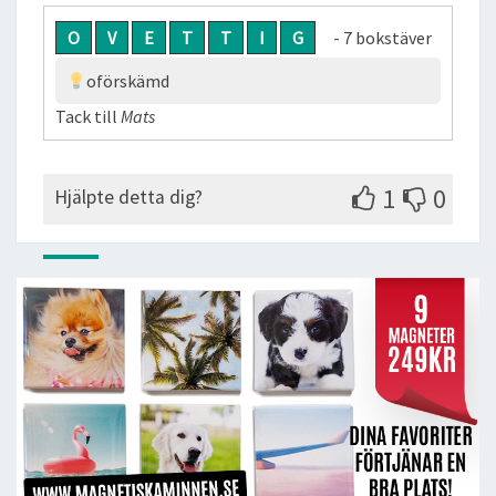
O
V
E
T
T
I
G
- 7 bokstäver
oförskämd
Tack till
Mats
1
0
Hjälpte detta dig?