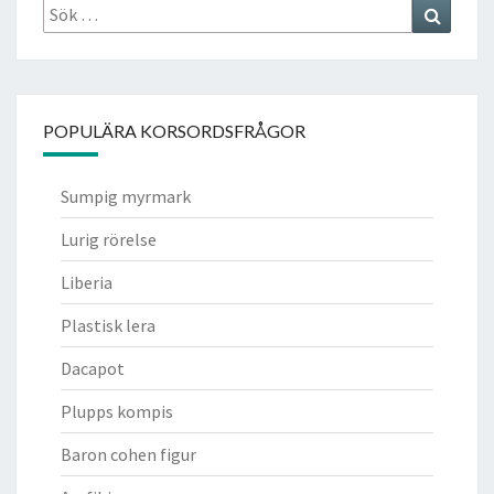
Sök
Search
efter:
POPULÄRA KORSORDSFRÅGOR
Sumpig myrmark
Lurig rörelse
Liberia
Plastisk lera
Dacapot
Plupps kompis
Baron cohen figur