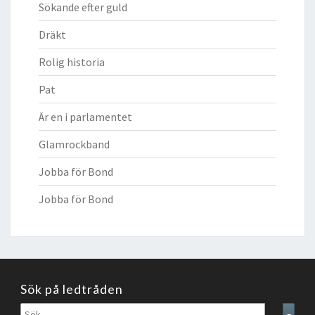
Sökande efter guld
Dräkt
Rolig historia
Pat
Är en i parlamentet
Glamrockband
Jobba för Bond
Jobba för Bond
Sök på ledtråden
Sök
Sear