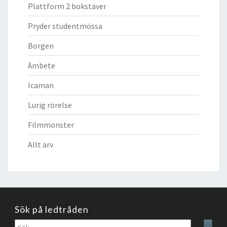
Plattform 2 bokstäver
Pryder studentmössa
Borgen
Ämbete
Icaman
Lurig rörelse
Filmmonster
Allt arv
Sök på ledtråden
Sök
Sear