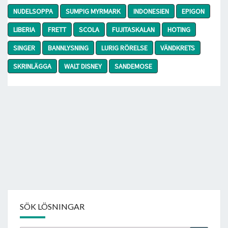
NUDELSOPPA
SUMPIG MYRMARK
INDONESIEN
EPIGON
LIBERIA
FRETT
SCOLA
FUJITASKALAN
HOTING
SINGER
BANNLYSNING
LURIG RÖRELSE
VÄNDKRETS
SKRINLÄGGA
WALT DISNEY
SANDEMOSE
SÖK LÖSNINGAR