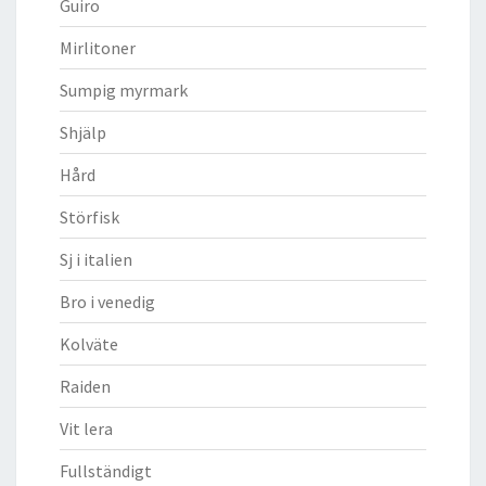
Guiro
Mirlitoner
Sumpig myrmark
Shjälp
Hård
Störfisk
Sj i italien
Bro i venedig
Kolväte
Raiden
Vit lera
Fullständigt