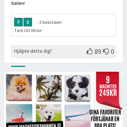
italien
!
F
S
- 2 bokstäver
Tack till
Micke
89
0
Hjälpte detta dig?