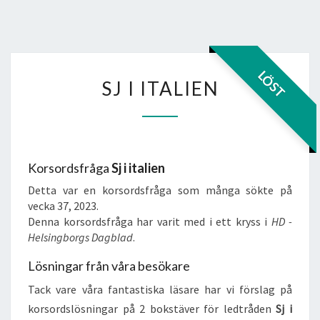
SJ
LÖST
SJ I ITALIEN
I
ITALIEN
Korsordsfråga
Sj i italien
Detta var en korsordsfråga som många sökte på
vecka 37, 2023.
Denna korsordsfråga har varit med i ett kryss i
HD -
Helsingborgs Dagblad
.
Lösningar från våra besökare
Tack vare våra fantastiska läsare har vi förslag på
korsordslösningar på 2 bokstäver för ledtråden
Sj i