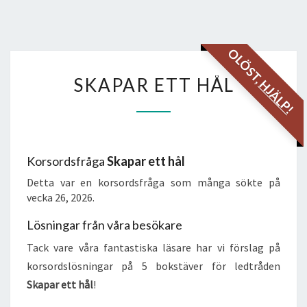
OLÖST,
SKAPAR
SKAPAR ETT HÅL
HJÄLP!
ETT
HÅL
Korsordsfråga
Skapar ett hål
Detta var en korsordsfråga som många sökte på
vecka 26, 2026.
Lösningar från våra besökare
Tack vare våra fantastiska läsare har vi förslag på
korsordslösningar på 5 bokstäver för ledtråden
Skapar ett hål
!