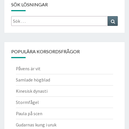
SÖK LÖSNINGAR
Sök
Search
efter:
POPULÄRA KORSORDSFRÅGOR
Påvens är vit
Samlade högblad
Kinesisk dynasti
Stormfågel
Paula på scen
Gudarnas kung i uruk