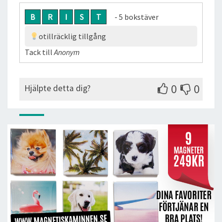
B
R
I
S
T
- 5 bokstäver
otillräcklig tillgång
Tack till
Anonym
0
0
Hjälpte detta dig?