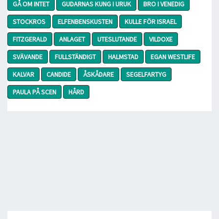
GÅ OM INTET
GUDARNAS KUNG I URUK
BRO I VENEDIG
STOCKROS
ELFENBENSKUSTEN
KULLE FÖR ISRAEL
FITZGERALD
ANLAGET
UTESLUTANDE
VILDOXE
SVÄVANDE
FULLSTÄNDIGT
HALMSTAD
EGAN WESTLIFE
KALVAR
CANDIDE
ÅSKÅDARE
SEGELFARTYG
PAULA PÅ SCEN
HÅRD