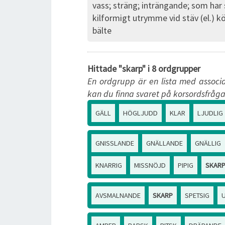
vass; sträng; inträngande; som har
kilformigt utrymme vid stäv (el.) kö
bälte
Hittade "skarp" i 8 ordgrupper
En ordgrupp är en lista med associa
kan du finna svaret på korsordsfråga
GÄLL
HÖGLJUDD
KLAR
LJUDLIG
GNISSLANDE
GNÄLLANDE
GNÄLLIG
KNARRIG
MISSNÖJD
PIPIG
SKAR
AVSMALNANDE
SKARP
SPETSIG