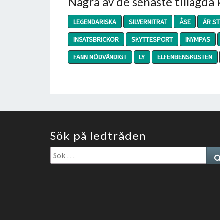
Några av de senaste tillagda
LEGENDARISKA
SILVERNITRAT
ÅSE
ÄR S
INSATSBRICKOR
SKYTTESPORT
INYMPAS
FANN NÖDVÄNDIGT
LY
ELFENBENSKUSTEN
Sök på ledtråden
Sök
efter: