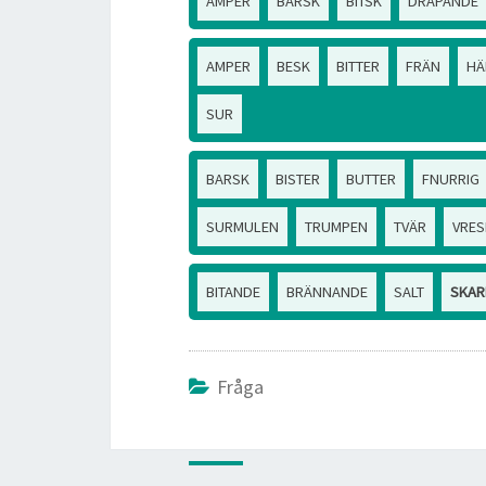
AMPER
BARSK
BITSK
DRÄPANDE
AMPER
BESK
BITTER
FRÄN
HÄ
SUR
BARSK
BISTER
BUTTER
FNURRIG
SURMULEN
TRUMPEN
TVÄR
VRES
BITANDE
BRÄNNANDE
SALT
SKAR
Fråga