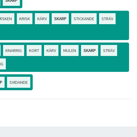
SKARP
RSKEN
KRISK
KÄRV
SKARP
STICKANDE
STRÄV
KNARRIG
KORT
KÄRV
MULEN
SKARP
STRÄV
IG
P
SVIDANDE