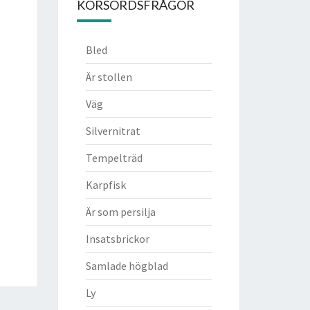
KORSORDSFRÅGOR
Bled
Är stollen
Väg
Silvernitrat
Tempelträd
Karpfisk
Är som persilja
Insatsbrickor
Samlade högblad
Ly