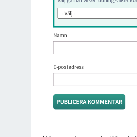
Välj gärna i vilken tidning/vilket k
Namn
E-postadress