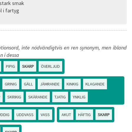
 stark smak
l i fartyg
tionsord, inte nödvändigtvis en ren synonym, men ibland
n i dessa
PIPIG
SKARP
ÖVERLJUD
GRINIG
GÄLL
JÄMRANDE
KINKIG
KLAGANDE
P
SKRIKIG
SKÄRANDE
TJATIG
YNKLIG
UDDIG
UDDVASS
VASS
AKUT
HÄFTIG
SKARP