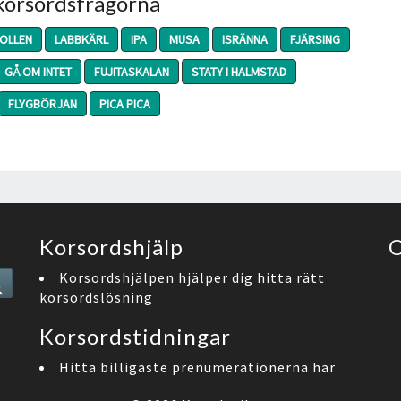
 korsordsfrågorna
TOLLEN
LABBKÄRL
IPA
MUSA
ISRÄNNA
FJÄRSING
GÅ OM INTET
FUJITASKALAN
STATY I HALMSTAD
FLYGBÖRJAN
PICA PICA
Korsordshjälp
O
Search
Korsordshjälpen hjälper dig hitta rätt
korsordslösning
Korsordstidningar
Hitta billigaste prenumerationerna här