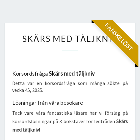
KANSKE LÖST
SKÄRS
SKÄRS MED TÄLJKNIV
MED
TÄLJKNIV
Korsordsfråga
Skärs med täljkniv
Detta var en korsordsfråga som många sökte på
vecka 45, 2025.
Lösningar från våra besökare
Tack vare våra fantastiska läsare har vi förslag på
korsordslösningar på 3 bokstäver för ledtråden
Skärs
med täljkniv
!