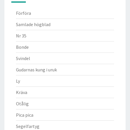
Förföra
Samlade högblad
Nr 35
Bonde
Svindel
Gudarnas kung i uruk
Ly
Kräva
Otålig
Pica pica
Segelfartyg