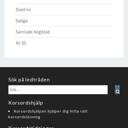
Doktrin
Saliga
Samlade högblad
Nr 35
Sök på ledtråden
Sök
Sear
efter:
Korsordshjälp
Korsordshjälpen hjälper dig hitta rätt
korsordslösning
Korsordstidningar