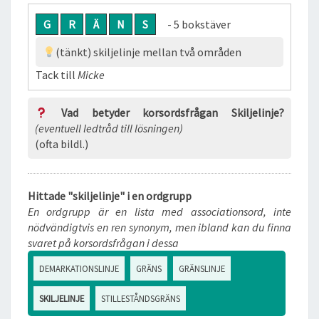
G
R
Ä
N
S
- 5 bokstäver
(tänkt) skiljelinje mellan två områden
Tack till
Micke
Vad betyder korsordsfrågan Skiljelinje?
(eventuell ledtråd till lösningen)
(ofta bildl.)
Hittade "skiljelinje" i en ordgrupp
En ordgrupp är en lista med associationsord, inte
nödvändigtvis en ren synonym, men ibland kan du finna
svaret på korsordsfrågan i dessa
DEMARKATIONSLINJE
GRÄNS
GRÄNSLINJE
SKILJELINJE
STILLESTÅNDSGRÄNS