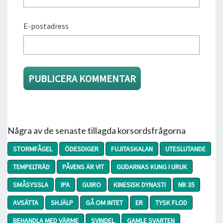
E-postadress
Några av de senaste tillagda korsordsfrågorna
STORMFÅGEL
ÖDESDIGER
FUJITASKALAN
UTESLUTANDE
TEMPELTRÄD
PÅVENS ÄR VIT
GUDARNAS KUNG I URUK
SMÅSYSSLA
IPA
GUIRO
KINESISK DYNASTI
NR 35
AVSÄTTA
SHJÄLP
GÅ OM INTET
ER
TYSK FLOD
BEHANDLA MED VÄRME
SVINDEL
GAMLE SVARTEN