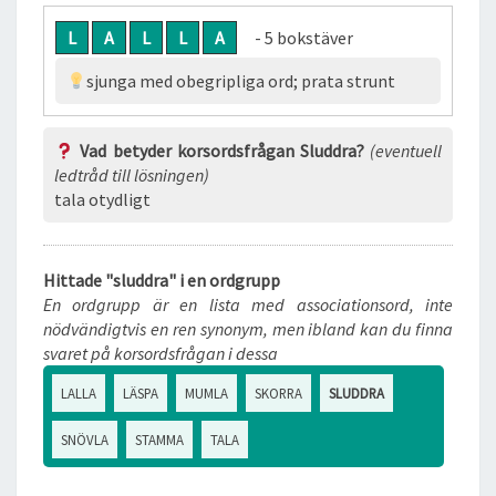
L
A
L
L
A
- 5 bokstäver
sjunga med obegripliga ord; prata strunt
Vad betyder korsordsfrågan Sluddra?
(eventuell
ledtråd till lösningen)
tala otydligt
Hittade "sluddra" i en ordgrupp
En ordgrupp är en lista med associationsord, inte
nödvändigtvis en ren synonym, men ibland kan du finna
svaret på korsordsfrågan i dessa
LALLA
LÄSPA
MUMLA
SKORRA
SLUDDRA
SNÖVLA
STAMMA
TALA