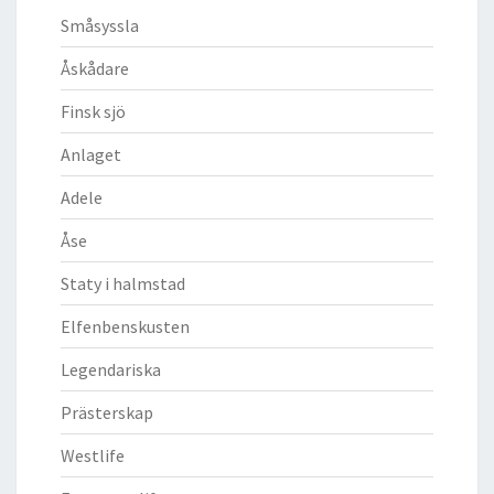
Småsyssla
Åskådare
Finsk sjö
Anlaget
Adele
Åse
Staty i halmstad
Elfenbenskusten
Legendariska
Prästerskap
Westlife