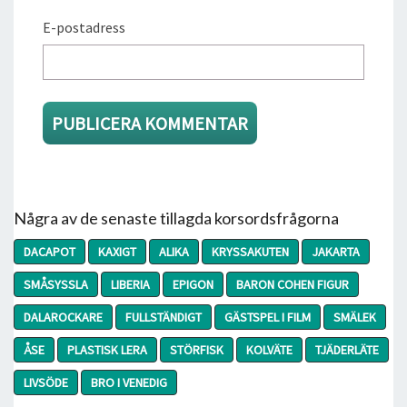
E-postadress
Några av de senaste tillagda korsordsfrågorna
DACAPOT
KAXIGT
ALIKA
KRYSSAKUTEN
JAKARTA
SMÅSYSSLA
LIBERIA
EPIGON
BARON COHEN FIGUR
DALAROCKARE
FULLSTÄNDIGT
GÄSTSPEL I FILM
SMÄLEK
ÅSE
PLASTISK LERA
STÖRFISK
KOLVÄTE
TJÄDERLÄTE
LIVSÖDE
BRO I VENEDIG