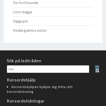
För fortfarande
Liten bagge
Väggspel
Hedda gablers pistol
Sök på ledtråden
Sök
Sear
efter:
Korsordshjälp
Korsordshjälpen hjälper dig hitta rätt
korsordslösning
Korsordstidningar