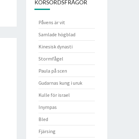
KORSORDSFRÅGOR
Påvens är vit
Samlade högblad
Kinesisk dynasti
Stormfågel
Paula på scen
Gudarnas kung i uruk
Kulle för israel
Inympas
Bled
Fjärsing