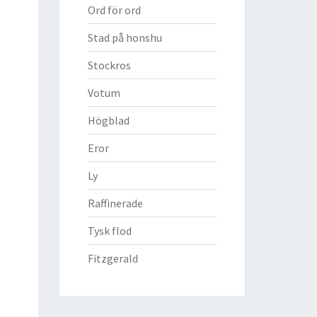
Ord för ord
Stad på honshu
Stockros
Votum
Högblad
Eror
Ly
Raffinerade
Tysk flod
Fitzgerald