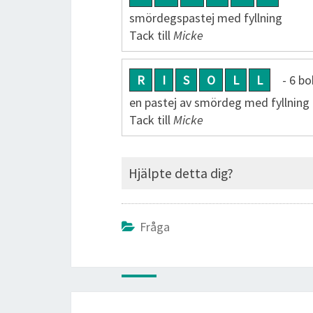
smördegspastej med fyllning
Tack till
Micke
R
I
S
O
L
L
- 6 bo
en pastej av smör­deg med fyllning 
Tack till
Micke
Hjälpte detta dig?
Fråga
Post