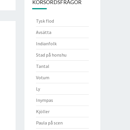
KORSORDSFRÅGOR
Tysk flod
Avsätta
Indianfolk
Stad på honshu
Tantal
Votum
Ly
Inympas
Kjöller
Paula på scen