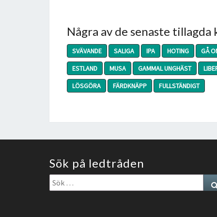
Några av de senaste tillagda
SVÄVANDE
SALIGA
IPA
HOTING
GÅ O
ESTLAND
MUSA
GAMMAL UNGHÄST
LIBE
LÖSGÖRA
FÄRDKNÄPP
FULLSTÄNDIGT
Sök på ledtråden
Sök
efter: