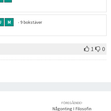
U
M
- 9 bokstäver
1
0
FÖREGÅENDE
Någonting I Filosofin