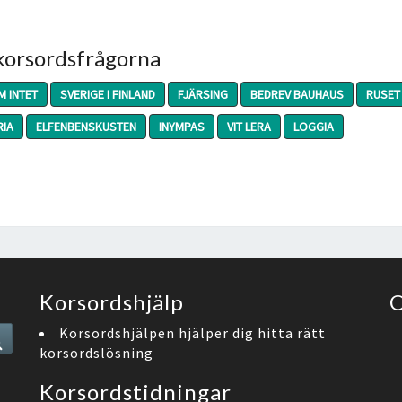
 korsordsfrågorna
M INTET
SVERIGE I FINLAND
FJÄRSING
BEDREV BAUHAUS
RUSET
RIA
ELFENBENSKUSTEN
INYMPAS
VIT LERA
LOGGIA
Korsordshjälp
O
Search
Korsordshjälpen hjälper dig hitta rätt
korsordslösning
Korsordstidningar