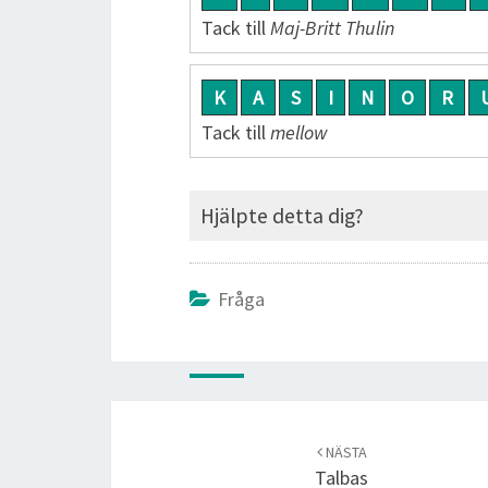
Tack till
Maj-Britt Thulin
K
A
S
I
N
O
R
Tack till
mellow
Hjälpte detta dig?
Fråga
Post
navigation
NÄSTA
Talbas