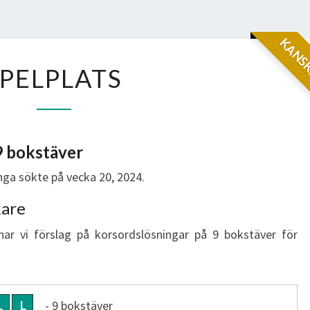
KANSK
SPELPLATS
SPELPLATS
9 bokstäver
ga sökte på vecka 20, 2024.
kare
har vi förslag på korsordslösningar på 9 bokstäver för
L
L
- 9 bokstäver