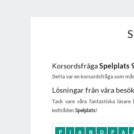
Korsordsfråga
Spelplats 
Detta var en korsordsfråga som mån
Lösningar från våra besö
Tack vare våra fantastiska läsare 
ledtråden
Spelplats
!
P
I
A
N
O
P
A