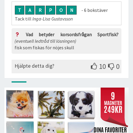
T
A
R
P
O
N
- 6 bokstäver
Tack till
Inga-Lisa Gustavsson
Vad betyder korsordsfrågan Sportfisk?
(eventuell ledtråd till lösningen)
fisk som fiskas för nöjes skull
10
0
Hjälpte detta dig?