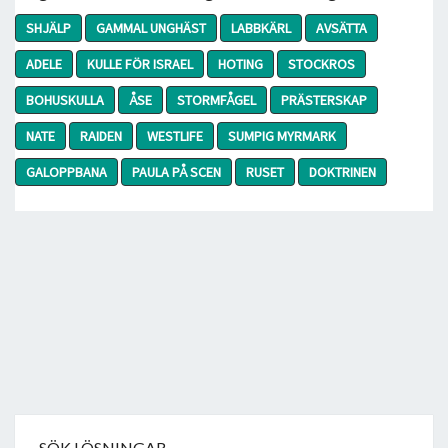
SHJÄLP
GAMMAL UNGHÄST
LABBKÄRL
AVSÄTTA
ADELE
KULLE FÖR ISRAEL
HOTING
STOCKROS
BOHUSKULLA
ÅSE
STORMFÅGEL
PRÄSTERSKAP
NATE
RAIDEN
WESTLIFE
SUMPIG MYRMARK
GALOPPBANA
PAULA PÅ SCEN
RUSET
DOKTRINEN
SÖK LÖSNINGAR