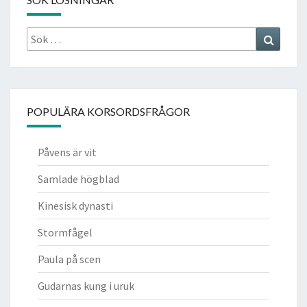
Sök
Search
efter:
POPULÄRA KORSORDSFRÅGOR
Påvens är vit
Samlade högblad
Kinesisk dynasti
Stormfågel
Paula på scen
Gudarnas kung i uruk