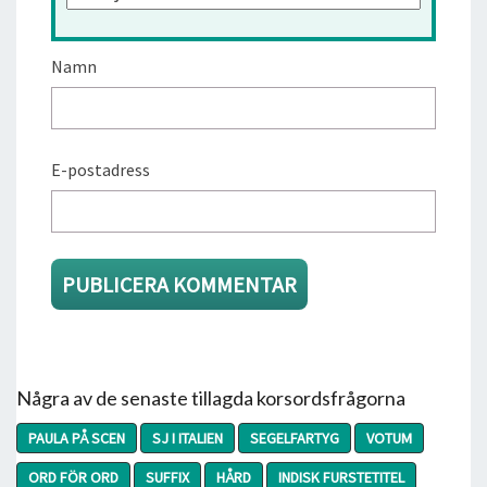
Namn
E-postadress
Några av de senaste tillagda korsordsfrågorna
PAULA PÅ SCEN
SJ I ITALIEN
SEGELFARTYG
VOTUM
ORD FÖR ORD
SUFFIX
HÅRD
INDISK FURSTETITEL