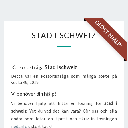
OLÖST,
STAD
STAD I SCHWEIZ
HJÄLP!
I
SCHWEIZ
Korsordsfråga
Stad i schweiz
Detta var en korsordsfråga som många sökte på
vecka 49, 2019.
Vi behöver din hjälp!
Vi behöver hjälp att hitta en lösning för
stad i
schweiz
. Vet du vad det kan vara? Gör oss och alla
andra som letar en tjänst och skriv in lösningen
nedanför
, stort tack!