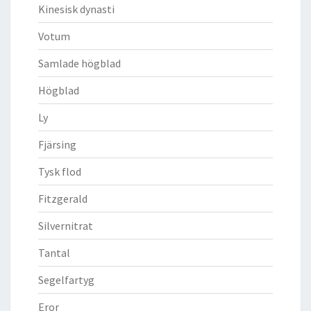
Kinesisk dynasti
Votum
Samlade högblad
Högblad
Ly
Fjärsing
Tysk flod
Fitzgerald
Silvernitrat
Tantal
Segelfartyg
Eror