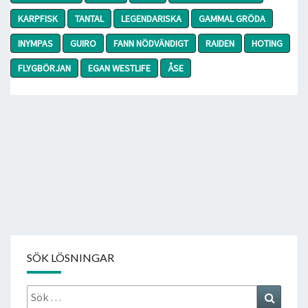
KARPFISK
TANTAL
LEGENDARISKA
GAMMAL GRÖDA
INYMPAS
GUIRO
FANN NÖDVÄNDIGT
RAIDEN
HOTING
FLYGBÖRJAN
EGAN WESTLIFE
ÅSE
SÖK LÖSNINGAR
Sök
Search
efter: