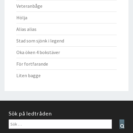
Veteranbåge
Hölja
Alias alias
Stad som sjönk i legend
Oka öken 4 bokstäver
För fortfarande
Liten bagge
Sök på ledtråden
Sök
Sear
efter: