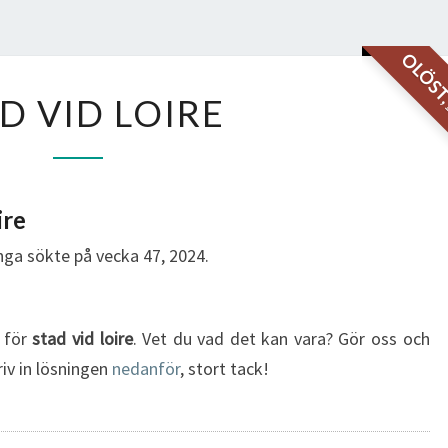
OLÖS
STAD
D VID LOIRE
VID
LOIRE
ire
ga sökte på vecka 47, 2024.
g för
stad vid loire
. Vet du vad det kan vara? Gör oss och
riv in lösningen
nedanför
, stort tack!