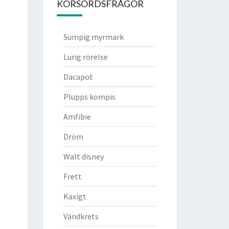
KORSORDSFRÅGOR
Sumpig myrmark
Lurig rörelse
Dacapot
Plupps kompis
Amfibie
Dröm
Walt disney
Frett
Kaxigt
Vändkrets