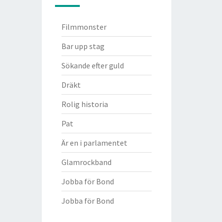
Filmmonster
Bar upp stag
Sökande efter guld
Dräkt
Rolig historia
Pat
Är en i parlamentet
Glamrockband
Jobba för Bond
Jobba för Bond