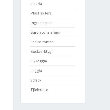
Liberia
Plastisk lera
Ingredienser
Baron cohen figur
Lenins roman
Bockverktyg
Lik loggia
Loggia
Streck
Tjäderläte