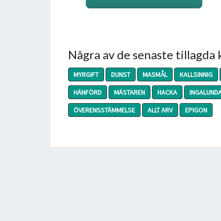
Några av de senaste tillagda
MYRGIFT
DUNST
MASMÅL
KALLSINNIG
HÄNFÖRD
MÄSTAREN
HACKA
INGALUND
ÖVERENSSTÄMMELSE
ALLT ARV
EPIGON