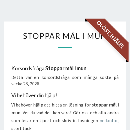
OLÖST,
STOPPAR
STOPPAR MÅL I MUN
HJÄLP!
MÅL
I
MUN
Korsordsfråga
Stoppar mål i mun
Detta var en korsordsfråga som många sökte på
vecka 28, 2026.
Vi behöver din hjälp!
Vi behöver hjälp att hitta en lösning för
stoppar mål i
mun
. Vet du vad det kan vara? Gör oss och alla andra
som letar en tjänst och skriv in lösningen
nedanför
,
stort tack!