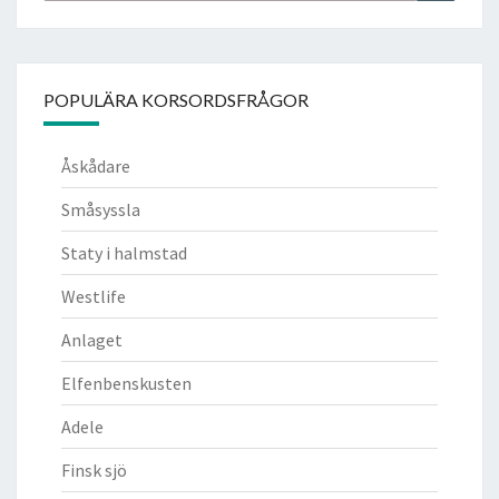
POPULÄRA KORSORDSFRÅGOR
Åskådare
Småsyssla
Staty i halmstad
Westlife
Anlaget
Elfenbenskusten
Adele
Finsk sjö