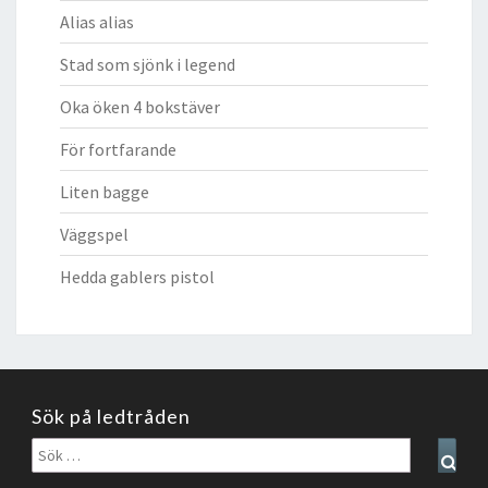
Alias alias
Stad som sjönk i legend
Oka öken 4 bokstäver
För fortfarande
Liten bagge
Väggspel
Hedda gablers pistol
Sök på ledtråden
Sök
Sear
efter: