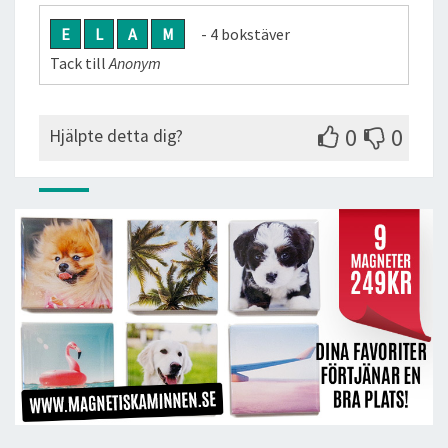
E
L
A
M
- 4 bokstäver
Tack till
Anonym
0
0
Hjälpte detta dig?