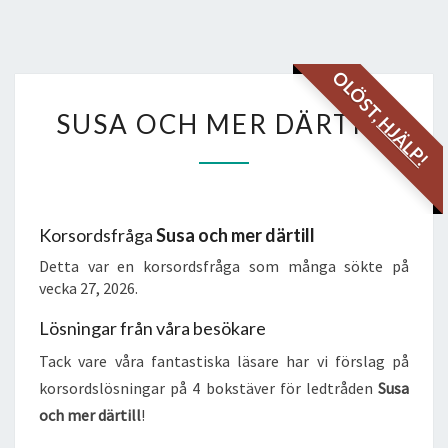
OLÖST,
SUSA
SUSA OCH MER DÄRTILL
HJÄLP!
OCH
MER
DÄRTILL
Korsordsfråga
Susa och mer därtill
Detta var en korsordsfråga som många sökte på
vecka 27, 2026.
Lösningar från våra besökare
Tack vare våra fantastiska läsare har vi förslag på
korsordslösningar på 4 bokstäver för ledtråden
Susa
och mer därtill
!