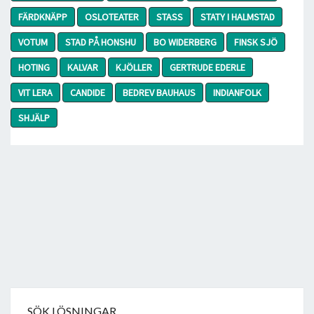
FÄRDKNÄPP
OSLOTEATER
STASS
STATY I HALMSTAD
VOTUM
STAD PÅ HONSHU
BO WIDERBERG
FINSK SJÖ
HOTING
KALVAR
KJÖLLER
GERTRUDE EDERLE
VIT LERA
CANDIDE
BEDREV BAUHAUS
INDIANFOLK
SHJÄLP
SÖK LÖSNINGAR