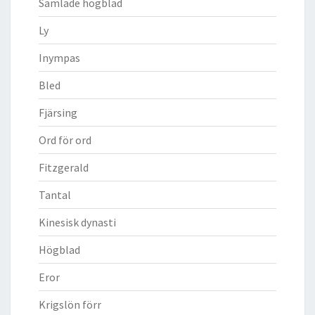
Samlade högblad
Ly
Inympas
Bled
Fjärsing
Ord för ord
Fitzgerald
Tantal
Kinesisk dynasti
Högblad
Eror
Krigslön förr