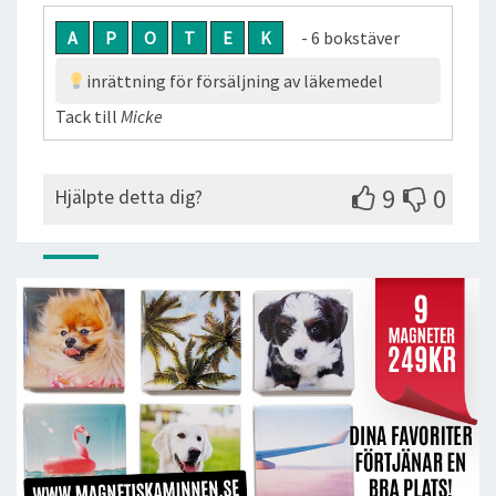
A
P
O
T
E
K
- 6 bokstäver
inrättning för försäljning av läkemedel
Tack till
Micke
9
0
Hjälpte detta dig?