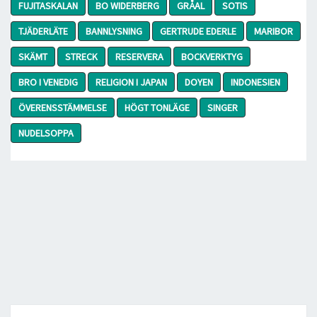
FUJITASKALAN
BO WIDERBERG
GRÅAL
SOTIS
TJÄDERLÄTE
BANNLYSNING
GERTRUDE EDERLE
MARIBOR
SKÄMT
STRECK
RESERVERA
BOCKVERKTYG
BRO I VENEDIG
RELIGION I JAPAN
DOYEN
INDONESIEN
ÖVERENSSTÄMMELSE
HÖGT TONLÄGE
SINGER
NUDELSOPPA