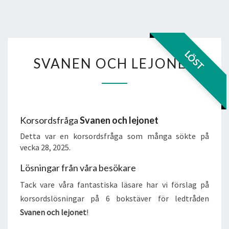
SVANEN
LÖST
SVANEN OCH LEJONET
OCH
LEJONET
Korsordsfråga
Svanen och lejonet
Detta var en korsordsfråga som många sökte på
vecka 28, 2025.
Lösningar från våra besökare
Tack vare våra fantastiska läsare har vi förslag på
korsordslösningar på 6 bokstäver för ledtråden
Svanen och lejonet
!