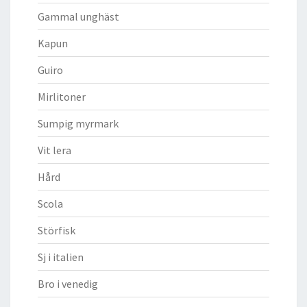
Gammal unghäst
Kapun
Guiro
Mirlitoner
Sumpig myrmark
Vit lera
Hård
Scola
Störfisk
Sj i italien
Bro i venedig