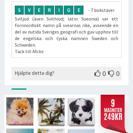
S
V
E
R
I
G
E
- 7 bokstäver
Svitjod (även Svithiod; latin: Sueonia) var ett
fornnordiskt namn på svearnas rike, avseende en
del av nutida Sveriges geografi och gav upphov till
de engelska och tyska namnen Sweden och
Schweden.
Tack till
Micke
0
0
Hjälpte detta dig?