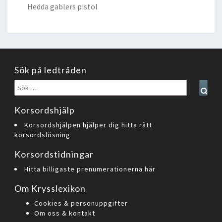
Hedda gablers pistol
Sök på ledtråden
Sök
Sear
efter:
Korsordshjälp
Korsordshjälpen hjälper dig hitta rätt
korsordslösning
Korsordstidningar
Hitta billigaste prenumerationerna här
Om Krysslexikon
Cookies & personuppgifter
Om oss & kontakt