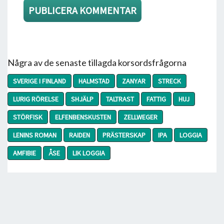
Några av de senaste tillagda korsordsfrågorna
SVERIGE I FINLAND
HALMSTAD
ZANYAR
STRECK
LURIG RÖRELSE
SHJÄLP
TALTRAST
FATTIG
HUJ
STÖRFISK
ELFENBENSKUSTEN
ZELLWEGER
LENINS ROMAN
RAIDEN
PRÄSTERSKAP
IPA
LOGGIA
AMFIBIE
ÅSE
LIK LOGGIA