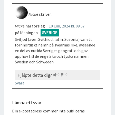
Micke
skriver:
Micke
har förslag
10 juni, 2024 kl. 09:57
på lösningen:
SVERIGE
Svitjod (även Svithiod; latin: Sueonia) var ett
fornnordiskt namn på svearnas rike, avseende
en del av nutida Sveriges geografi och gav
upphov till de engelska och tyska namnen
Sweden och Schweden.
0
0
Hjälpte detta dig?
Svara
Lämna ett svar
Din e-postadress kommer inte publiceras.