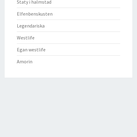
Staty i halmstad
Elfenbenskusten
Legendariska
Westlife
Egan westlife
Amorin