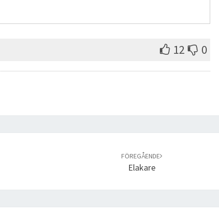
12
0
FÖREGÅENDE
Elakare