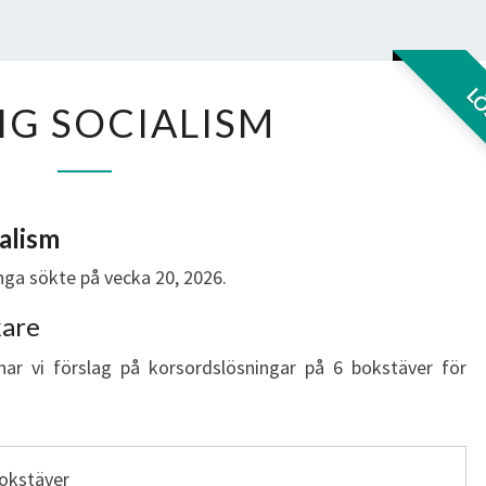
SYDLIG
L
IG SOCIALISM
SOCIALISM
ialism
ga sökte på vecka 20, 2026.
kare
har vi förslag på korsordslösningar på 6 bokstäver för
bokstäver