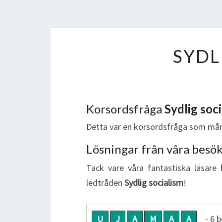
SYDL
Korsordsfråga
Sydlig soc
Detta var en korsordsfråga som mån
Lösningar från våra besö
Tack vare våra fantastiska läsare 
ledtråden
Sydlig socialism
!
U
J
A
M
A
A
- 6 