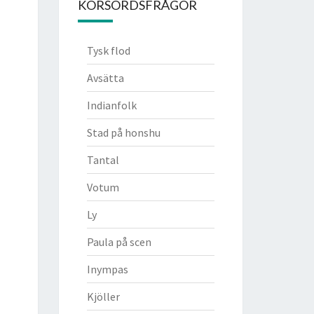
KORSORDSFRÅGOR
Tysk flod
Avsätta
Indianfolk
Stad på honshu
Tantal
Votum
Ly
Paula på scen
Inympas
Kjöller