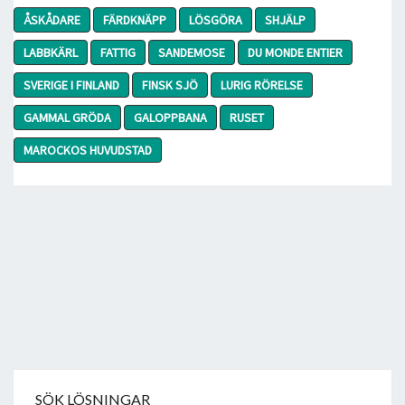
ÅSKÅDARE
FÄRDKNÄPP
LÖSGÖRA
SHJÄLP
LABBKÄRL
FATTIG
SANDEMOSE
DU MONDE ENTIER
SVERIGE I FINLAND
FINSK SJÖ
LURIG RÖRELSE
GAMMAL GRÖDA
GALOPPBANA
RUSET
MAROCKOS HUVUDSTAD
SÖK LÖSNINGAR