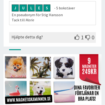
J
U
L
E
S
- 5 bokstäver
En pseudonym för Stig Hansson
Tack till
Marie
1
0
Hjälpte detta dig?