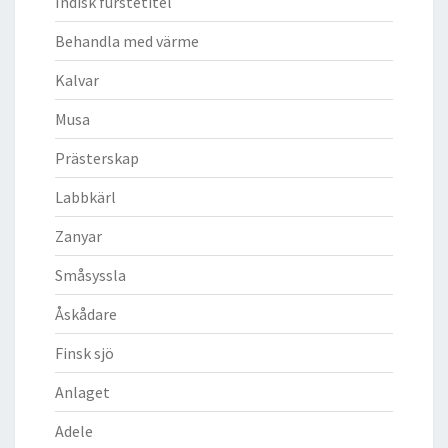
Indisk furstetitel
Behandla med värme
Kalvar
Musa
Prästerskap
Labbkärl
Zanyar
Småsyssla
Åskådare
Finsk sjö
Anlaget
Adele