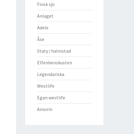
Finsk sjö
Anlaget
Adele
Åse
Staty i halmstad
Elfenbenskusten
Legendariska
Westlife
Egan westlife
Amorin