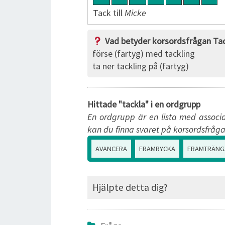
Tack till
Micke
Vad betyder korsordsfrågan Tac
förse (fartyg) med tackling
ta ner tackling på (fartyg)
Hittade "tackla" i en ordgrupp
En ordgrupp är en lista med associa
kan du finna svaret på korsordsfråga
AVANCERA
FRAMRYCKA
FRAMTRÄNG
Hjälpte detta dig?