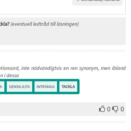
kla?
(eventuell ledtråd till lösningen)
tionsord, inte nödvändigtvis en ren synonym, men ibland
n i dessa
A
GENSKJUTA
INTRÄNGA
TACKLA
0
0