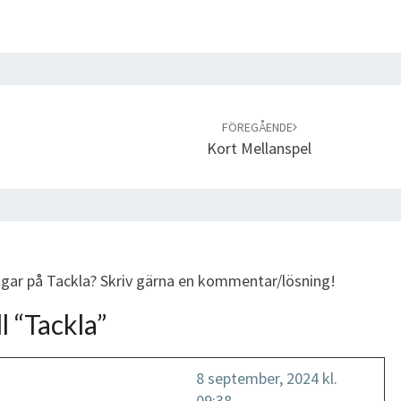
FÖREGÅENDE
Kort Mellanspel
ingar på Tackla? Skriv gärna en kommentar/lösning!
l “
Tackla
”
8 september, 2024 kl.
09:38