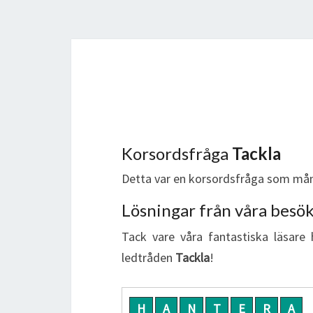
Korsordsfråga
Tackla
Detta var en korsordsfråga som mån
Lösningar från våra besö
Tack vare våra fantastiska läsare 
ledtråden
Tackla
!
H
A
N
T
E
R
A