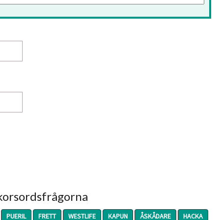
 korsordsfrågorna
PUERIL
FRETT
WESTLIFE
KAPUN
ÅSKÅDARE
HACKA