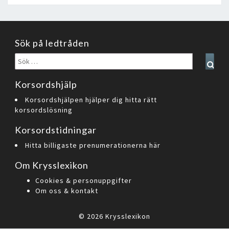
Sök på ledtråden
Sök
Sear
efter:
Korsordshjälp
Korsordshjälpen hjälper dig hitta rätt
korsordslösning
Korsordstidningar
Hitta billigaste prenumerationerna här
Om Krysslexikon
Cookies & personuppgifter
Om oss & kontakt
© 2026
Krysslexikon