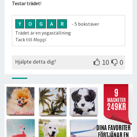
Testar trädet
!
Y
O
G
A
R
- 5 bokstäver
Trädet är en yogaställning
Tack till
Maggi
10
0
Hjälpte detta dig?