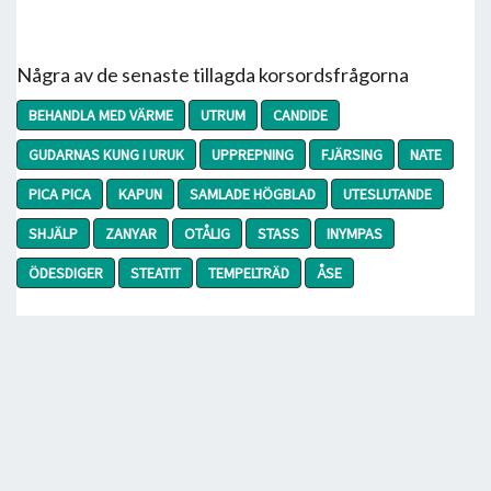
Några av de senaste tillagda korsordsfrågorna
BEHANDLA MED VÄRME
UTRUM
CANDIDE
GUDARNAS KUNG I URUK
UPPREPNING
FJÄRSING
NATE
PICA PICA
KAPUN
SAMLADE HÖGBLAD
UTESLUTANDE
SHJÄLP
ZANYAR
OTÅLIG
STASS
INYMPAS
ÖDESDIGER
STEATIT
TEMPELTRÄD
ÅSE