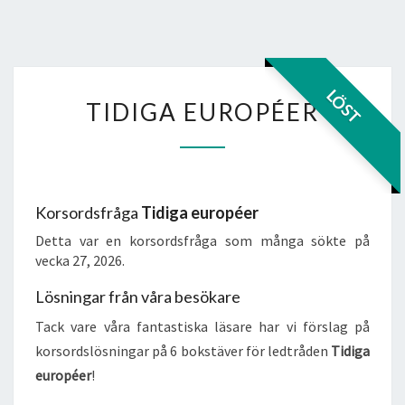
TIDIGA
LÖST
TIDIGA EUROPÉER
EUROPÉER
Korsordsfråga
Tidiga européer
Detta var en korsordsfråga som många sökte på
vecka 27, 2026.
Lösningar från våra besökare
Tack vare våra fantastiska läsare har vi förslag på
korsordslösningar på 6 bokstäver för ledtråden
Tidiga
européer
!