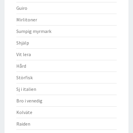
Guiro
Mirlitoner
Sumpig myrmark
Shjälp
Vit lera
Hård
Störfisk
Sj i italien
Bro i venedig
Kolväte
Raiden