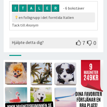
I
T
A
L
E
R
- 6 bokstäver
en folkgrupp i det forntida Italien
Tack till
Anonym
7
0
Hjälpte detta dig?