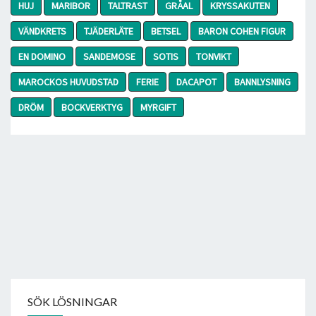
HUJ
MARIBOR
TALTRAST
GRÅAL
KRYSSAKUTEN
VÄNDKRETS
TJÄDERLÄTE
BETSEL
BARON COHEN FIGUR
EN DOMINO
SANDEMOSE
SOTIS
TONVIKT
MAROCKOS HUVUDSTAD
FERIE
DACAPOT
BANNLYSNING
DRÖM
BOCKVERKTYG
MYRGIFT
SÖK LÖSNINGAR