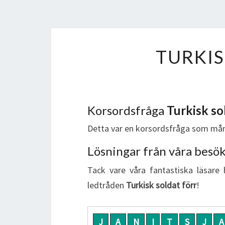
TURKIS
Korsordsfråga
Turkisk so
Detta var en korsordsfråga som mån
Lösningar från våra besö
Tack vare våra fantastiska läsare 
ledtråden
Turkisk soldat förr
!
J
A
N
I
T
S
J
A