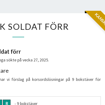
KANSK
TURKISK
K SOLDAT FÖRR
SOLDAT
FÖRR
ldat förr
ga sökte på vecka 27, 2025.
kare
har vi förslag på korsordslösningar på 9 bokstäver för
R
- 9 bokstäver