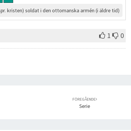
spr. kristen) soldat i den ottomanska armén (i äldre tid)
1
0
FÖREGÅENDE
Serie