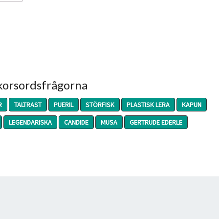
 korsordsfrågorna
R
TALTRAST
PUERIL
STÖRFISK
PLASTISK LERA
KAPUN
LEGENDARISKA
CANDIDE
MUSA
GERTRUDE EDERLE