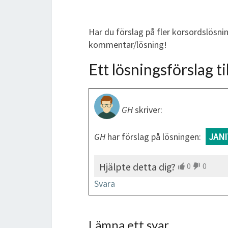
Har du förslag på fler korsordslösnin
kommentar/lösning!
Ett lösningsförslag til
GH
skriver:
GH
har förslag på lösningen:
JANI
Hjälpte detta dig?
0
0
Svara
Lämna ett svar