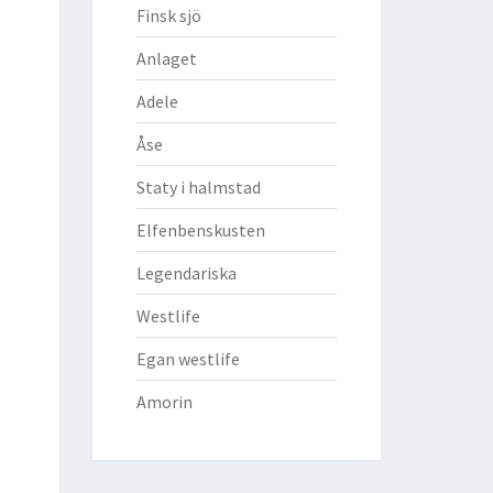
Finsk sjö
Anlaget
Adele
Åse
Staty i halmstad
Elfenbenskusten
Legendariska
Westlife
Egan westlife
Amorin