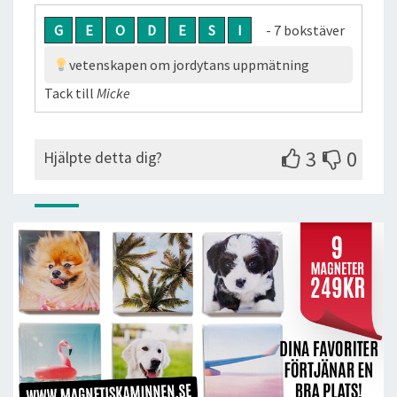
G
E
O
D
E
S
I
- 7 bokstäver
vetenskapen om jordytans uppmätning
Tack till
Micke
3
0
Hjälpte detta dig?