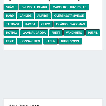
SKÄMT
SVERIGE I FINLAND
MAROCKOS HUVUDSTAD
HÅRD
CANDIDE
AMFIBIE
ÖVERENSSTÄMMELSE
TALTRAST
KAXIGT
GUIRO
ISLÄNDSK SAGOMAN
HOTING
GAMMAL GRÖDA
FRETT
VÄNDKRETS
PUERIL
FERIE
KRYSSAKUTEN
KAPUN
NUDELSOPPA