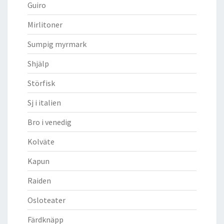
Guiro
Mirlitoner
Sumpig myrmark
Shjälp
Störfisk
Sj i italien
Bro i venedig
Kolväte
Kapun
Raiden
Osloteater
Färdknäpp