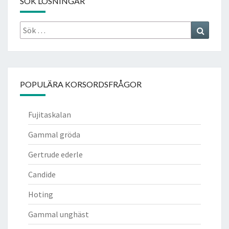
SÖK LÖSNINGAR
Sök
Search
efter:
POPULÄRA KORSORDSFRÅGOR
Fujitaskalan
Gammal gröda
Gertrude ederle
Candide
Hoting
Gammal unghäst