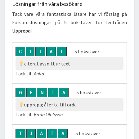
Lösningar från våra besökare
Tack vare våra fantastiska läsare har vi förslag på
korsordslösningar på 5 bokstäver för ledtråden
Upprepa
!
C
I
T
A
T
- 5 bokstäver
citerat avsnitt ur text
Tack till
Anita
G
E
N
T
A
- 5 bokstäver
upprepa; åter ta till orda
Tack till
Karin Olofsson
T
J
A
T
A
- 5 bokstäver