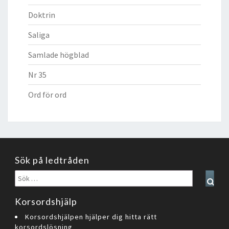
Doktrin
Saliga
Samlade högblad
Nr 35
Ord för ord
Sök på ledtråden
Sök
Sear
efter:
Korsordshjälp
Korsordshjälpen hjälper dig hitta rätt
korsordslösning