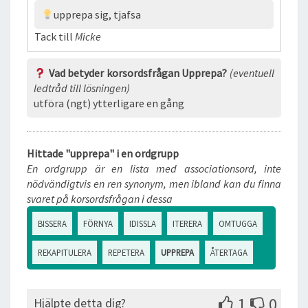
upprepa sig, tjafsa
Tack till
Micke
Vad betyder korsordsfrågan Upprepa?
(eventuell
ledtråd till lösningen)
utföra (ngt) ytterligare en gång
Hittade "upprepa" i en ordgrupp
En ordgrupp är en lista med associationsord, inte
nödvändigtvis en ren synonym, men ibland kan du finna
svaret på korsordsfrågan i dessa
BISSERA
FÖRNYA
IDISSLA
ITERERA
OMTUGGA
REKAPITULERA
REPETERA
UPPREPA
ÅTERTAGA
1
0
Hjälpte detta dig?