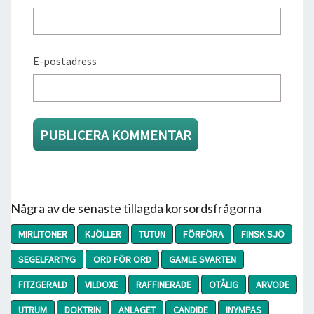
E-postadress
Några av de senaste tillagda korsordsfrågorna
MIRLITONER
KJÖLLER
TUTUN
FÖRFÖRA
FINSK SJÖ
SEGELFARTYG
ORD FÖR ORD
GAMLE SVARTEN
FITZGERALD
VILDOXE
RAFFINERADE
OTÅLIG
ARVODE
UTRUM
DOKTRIN
ANLAGET
CANDIDE
INYMPAS