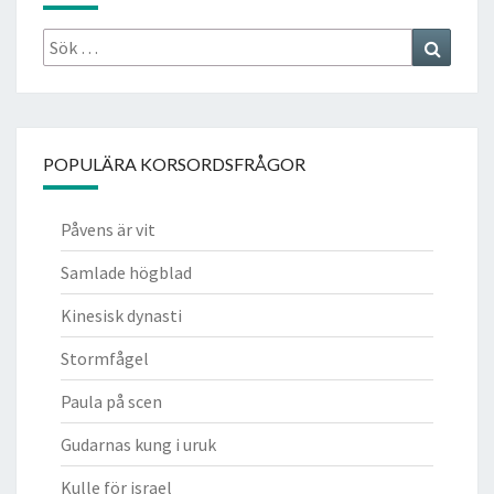
Sök
Search
efter:
POPULÄRA KORSORDSFRÅGOR
Påvens är vit
Samlade högblad
Kinesisk dynasti
Stormfågel
Paula på scen
Gudarnas kung i uruk
Kulle för israel