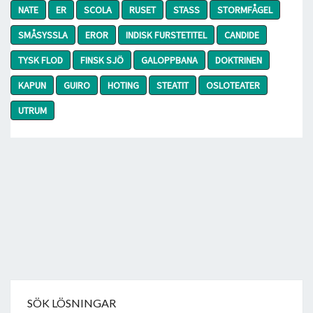
NATE
ER
SCOLA
RUSET
STASS
STORMFÅGEL
SMÅSYSSLA
EROR
INDISK FURSTETITEL
CANDIDE
TYSK FLOD
FINSK SJÖ
GALOPPBANA
DOKTRINEN
KAPUN
GUIRO
HOTING
STEATIT
OSLOTEATER
UTRUM
SÖK LÖSNINGAR