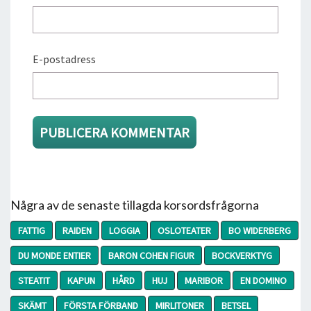
E-postadress
Några av de senaste tillagda korsordsfrågorna
FATTIG
RAIDEN
LOGGIA
OSLOTEATER
BO WIDERBERG
DU MONDE ENTIER
BARON COHEN FIGUR
BOCKVERKTYG
STEATIT
KAPUN
HÅRD
HUJ
MARIBOR
EN DOMINO
SKÄMT
FÖRSTA FÖRBAND
MIRLITONER
BETSEL