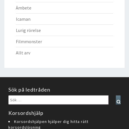
Ämbete
Icaman
Lurig rörelse
Filmmonster
Allt arv
Sök på ledtråden
Sök
Sear
efter:
Korsordshjälp
Korsordshjälpen hjälper dig hitta rätt
korsordslösning