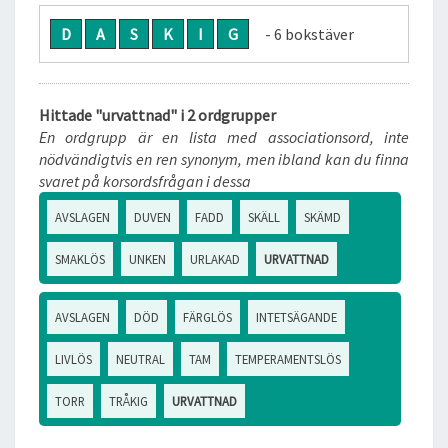
D
A
S
K
I
G
- 6 bokstäver
Hittade "urvattnad" i 2 ordgrupper
En ordgrupp är en lista med associationsord, inte
nödvändigtvis en ren synonym, men ibland kan du finna
svaret på korsordsfrågan i dessa
AVSLAGEN
DUVEN
FADD
SKÄLL
SKÄMD
SMAKLÖS
UNKEN
URLAKAD
URVATTNAD
AVSLAGEN
DÖD
FÄRGLÖS
INTETSÄGANDE
LIVLÖS
NEUTRAL
TAM
TEMPERAMENTSLÖS
TORR
TRÅKIG
URVATTNAD