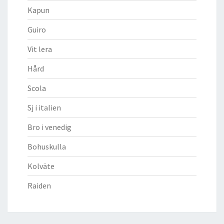
Kapun
Guiro
Vit lera
Hård
Scola
Sj i italien
Bro i venedig
Bohuskulla
Kolväte
Raiden