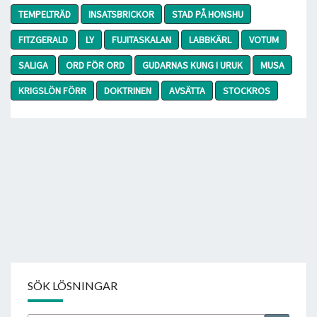
TEMPELTRÄD
INSATSBRICKOR
STAD PÅ HONSHU
FITZGERALD
LY
FUJITASKALAN
LABBKÄRL
VOTUM
SALIGA
ORD FÖR ORD
GUDARNAS KUNG I URUK
MUSA
KRIGSLÖN FÖRR
DOKTRINEN
AVSÄTTA
STOCKROS
SÖK LÖSNINGAR