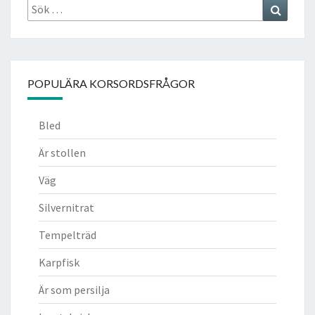
Sök
Search
efter:
POPULÄRA KORSORDSFRÅGOR
Bled
Är stollen
Väg
Silvernitrat
Tempelträd
Karpfisk
Är som persilja