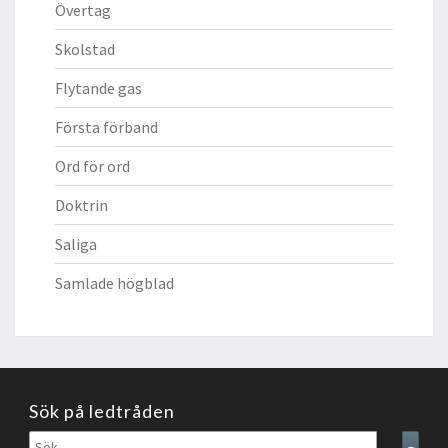
Övertag
Skolstad
Flytande gas
Första förband
Ord för ord
Doktrin
Saliga
Samlade högblad
Sök på ledtråden
Sök
Sear