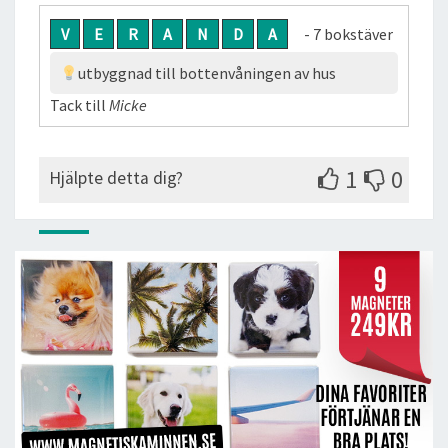
V
E
R
A
N
D
A
- 7 bokstäver
utbyggnad till bottenvåningen av hus
Tack till
Micke
1
0
Hjälpte detta dig?