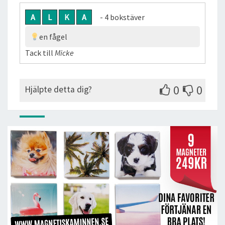
A
L
K
A
- 4 bokstäver
en fågel
Tack till
Micke
0
0
Hjälpte detta dig?