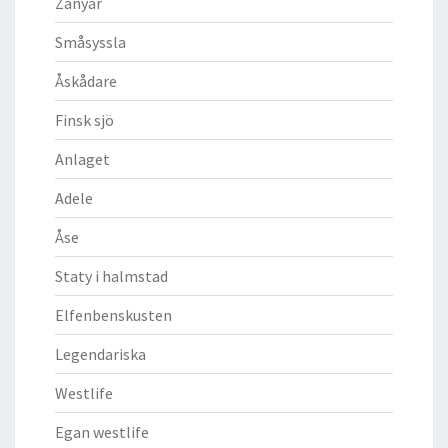
Zanyar
Småsyssla
Åskådare
Finsk sjö
Anlaget
Adele
Åse
Staty i halmstad
Elfenbenskusten
Legendariska
Westlife
Egan westlife