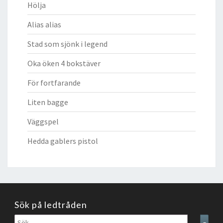
Hölja
Alias alias
Stad som sjönk i legend
Oka öken 4 bokstäver
För fortfarande
Liten bagge
Väggspel
Hedda gablers pistol
Sök på ledtråden
Sök
Sear