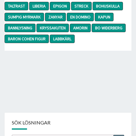
TALTRAST
LIBERIA
EPIGON
STRECK
BOHUSKULLA
SUMPIG MYRMARK
ZANYAR
EN DOMINO
KAPUN
BANNLYSNING
KRYSSAKUTEN
AMORIN
BO WIDERBERG
BARON COHEN FIGUR
LABBKÄRL
SÖK LÖSNINGAR