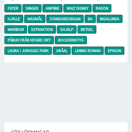
FILTER
SINGER
AMFIBIE
WALT DISNEY
RADON
HJÄLLE
MASMÅL
STANDARDORGAN
BA
INGALUNDA
MARIBOR
EXTRAKTION
SHJÄLP
BETSEL
PÅBUD FRÅN HÖGRE ORT
BOCKVERKTYG
LAURA I JURASSIC PARK
GRÅAL
LENINS ROMAN
EPIGON
SÖK LÖSNINGAR