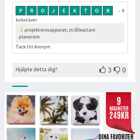
P
R
O
J
E
K
T
O
R
- 9
bokstäver
projektionsapparat; strålkastare
planerare
Tack till
Anonym
3
0
Hjälpte detta dig?