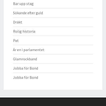
Bar upp stag
Sökande efter guld
Dräkt
Rolig historia
Pat
Är en i parlamentet
Glamrockband
Jobba för Bond
Jobba för Bond