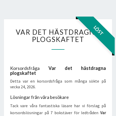
VAR
LÖST
VAR DET HÄSTDRAGNA
DET
HÄSTDRAGNA
PLOGSKAFTET
PLOGSKAFTET
Korsordsfråga
Var det hästdragna
plogskaftet
Detta var en korsordsfråga som många sökte på
vecka 24, 2026.
Lösningar från våra besökare
Tack vare våra fantastiska läsare har vi förslag på
korsordslösningar på 7 bokstäver för ledtråden
Var