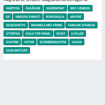
KARPFISK
ÅSKÅDARE
SILVERNITRAT
BRO I VENEDIG
ER
KINESISK DYNASTI
BOHUSKULLA
ARVODE
SEGELFARTYG
BEHANDLA MED VÄRME
SAMLADE HÖGBLAD
STÖRFISK
KULLE FÖR ISRAEL
RUSET
KJÖLLER
DOKTRIN
VOTUM
ELFENBENSKUSTEN
SALIGA
EGAN WESTLIFE