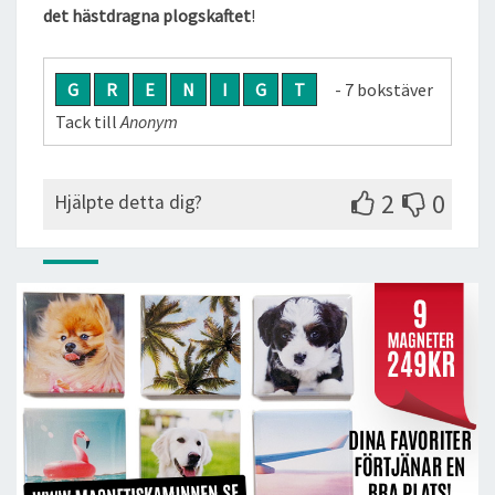
det hästdragna plogskaftet
!
G
R
E
N
I
G
T
- 7 bokstäver
Tack till
Anonym
2
0
Hjälpte detta dig?