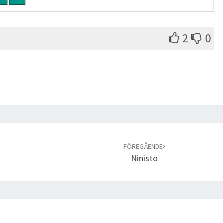
2
0
FÖREGÅENDE
Ninistö