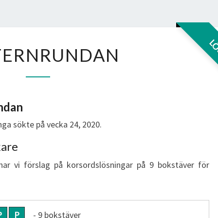
VÄTTERNRUNDAN
L
TERNRUNDAN
ndan
ga sökte på vecka 24, 2020.
kare
har vi förslag på korsordslösningar på 9 bokstäver för
P
P
- 9 bokstäver