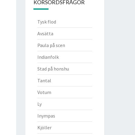
KORSORDSFRÅGOR
Tysk flod
Avsätta
Paula på scen
Indianfolk
Stad på honshu
Tantal
Votum
Ly
Inympas
Kjöller