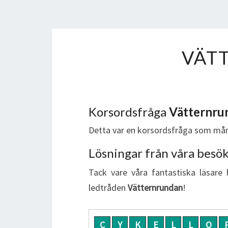
VÄT
Korsordsfråga
Vätternru
Detta var en korsordsfråga som mån
Lösningar från våra besö
Tack vare våra fantastiska läsare 
ledtråden
Vätternrundan
!
C
Y
K
E
L
L
O