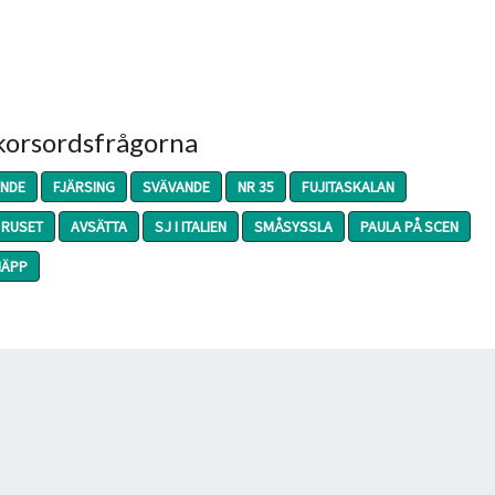
 korsordsfrågorna
ANDE
FJÄRSING
SVÄVANDE
NR 35
FUJITASKALAN
RUSET
AVSÄTTA
SJ I ITALIEN
SMÅSYSSLA
PAULA PÅ SCEN
NÄPP