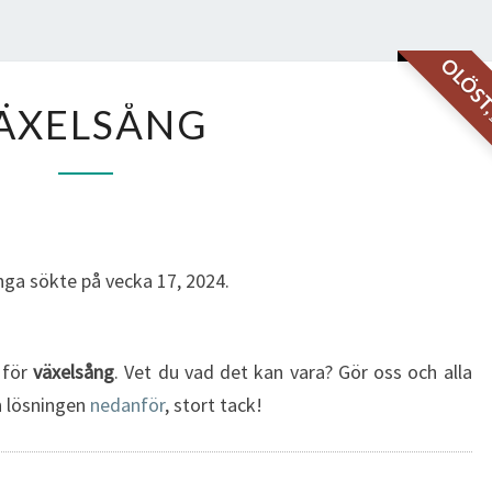
OLÖS
VÄXELSÅNG
ÄXELSÅNG
ga sökte på vecka 17, 2024.
g för
växelsång
. Vet du vad det kan vara? Gör oss och alla
in lösningen
nedanför
, stort tack!