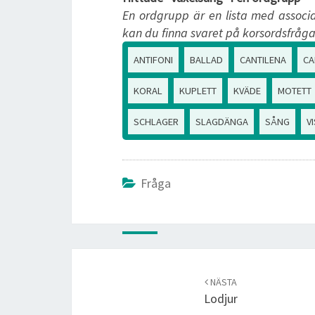
En ordgrupp är en lista med associa
kan du finna svaret på korsordsfråga
ANTIFONI
BALLAD
CANTILENA
CA
KORAL
KUPLETT
KVÄDE
MOTETT
SCHLAGER
SLAGDÄNGA
SÅNG
V
Fråga
Post
navigation
NÄSTA
Lodjur