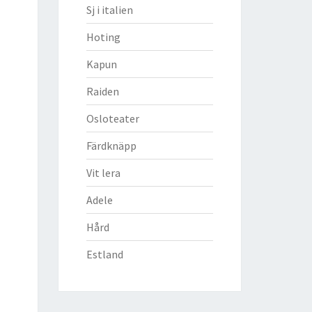
Sj i italien
Hoting
Kapun
Raiden
Osloteater
Färdknäpp
Vit lera
Adele
Hård
Estland