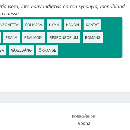
tionsord, inte nödvändigtvis en ren synonym, men ibland
n i dessa
NZONETTA
FOLKVISA
HYMN
KANON
KANTAT
PSALM
PSALMODI
RESPONSORIUM
ROMANS
ISA
VÄXELSÅNG
ÖRHÄNGE
FÖREGÅENDE
Vesna