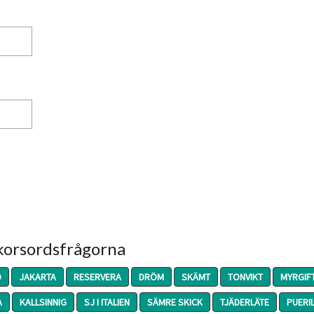
 korsordsfrågorna
D
JAKARTA
RESERVERA
DRÖM
SKÄMT
TONVIKT
MYRGIF
A
KALLSINNIG
SJ I ITALIEN
SÄMRE SKICK
TJÄDERLÄTE
PUERI