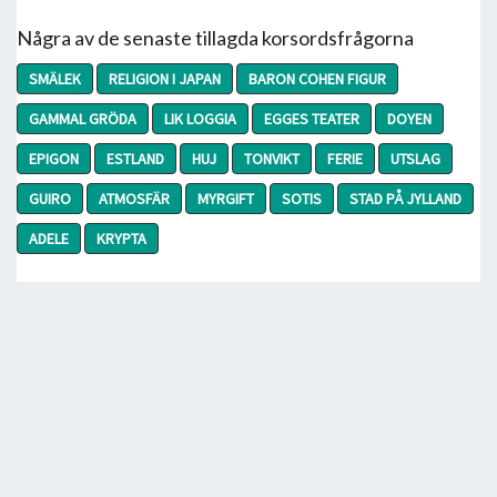
Några av de senaste tillagda korsordsfrågorna
SMÄLEK
RELIGION I JAPAN
BARON COHEN FIGUR
GAMMAL GRÖDA
LIK LOGGIA
EGGES TEATER
DOYEN
EPIGON
ESTLAND
HUJ
TONVIKT
FERIE
UTSLAG
GUIRO
ATMOSFÄR
MYRGIFT
SOTIS
STAD PÅ JYLLAND
ADELE
KRYPTA