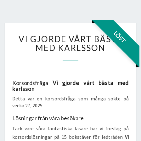
VI
LÖST
VI GJORDE VÅRT BÄSTA
GJORDE
VÅRT
MED KARLSSON
BÄSTA
MED
KARLSSON
Korsordsfråga
Vi gjorde vårt bästa med
karlsson
Detta var en korsordsfråga som många sökte på
vecka 27, 2025.
Lösningar från våra besökare
Tack vare våra fantastiska läsare har vi förslag på
korsordslösningar på 15 bokstäver för ledtråden
Vi