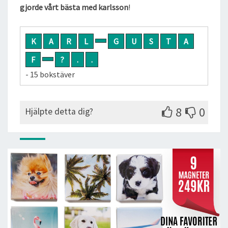
gjorde vårt bästa med karlsson
!
K
A
R
L
G
U
S
T
A
F
?
.
.
- 15 bokstäver
8
0
Hjälpte detta dig?