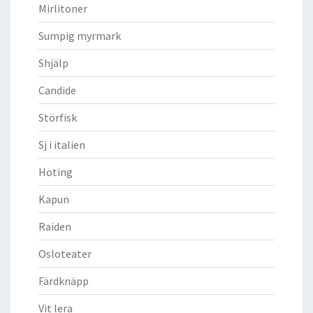
Mirlitoner
Sumpig myrmark
Shjälp
Candide
Störfisk
Sj i italien
Hoting
Kapun
Raiden
Osloteater
Färdknäpp
Vit lera