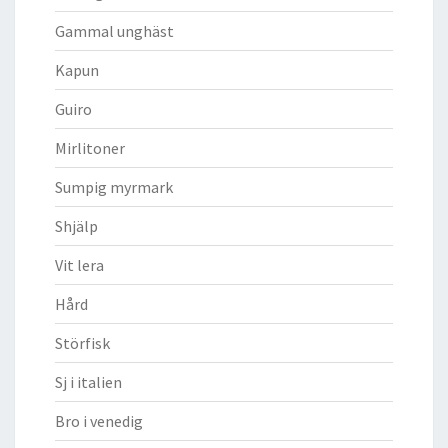
Gammal unghäst
Kapun
Guiro
Mirlitoner
Sumpig myrmark
Shjälp
Vit lera
Hård
Störfisk
Sj i italien
Bro i venedig