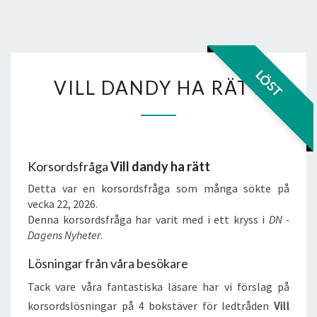
VILL
LÖST
VILL DANDY HA RÄTT
DANDY
HA
RÄTT
Korsordsfråga
Vill dandy ha rätt
Detta var en korsordsfråga som många sökte på
vecka 22, 2026.
Denna korsordsfråga har varit med i ett kryss i
DN -
Dagens Nyheter
.
Lösningar från våra besökare
Tack vare våra fantastiska läsare har vi förslag på
korsordslösningar på 4 bokstäver för ledtråden
Vill