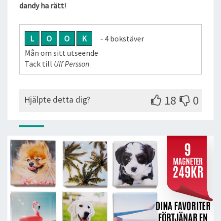
dandy ha rätt
!
L
O
O
K
- 4 bokstäver
Mån om sitt utseende
Tack till
Ulf Persson
18
0
Hjälpte detta dig?