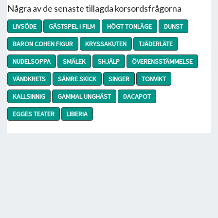
Några av de senaste tillagda korsordsfrågorna
LIVSÖDE
GÄSTSPEL I FILM
HÖGT TONLÄGE
DUNST
BARON COHEN FIGUR
KRYSSAKUTEN
TJÄDERLÄTE
NUDELSOPPA
SMÄLEK
SHJÄLP
ÖVERENSSTÄMMELSE
VÄNDKRETS
SÄMRE SKICK
SINGER
TONVIKT
KALLSINNIG
GAMMAL UNGHÄST
DACAPOT
EGGES TEATER
LIBERIA