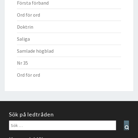
Första förband
Ord för ord
Doktrin
Saliga
Samlade högblad
Nr 35
Ord för ord
Sök på ledtråden
Sök
Sear
efter: