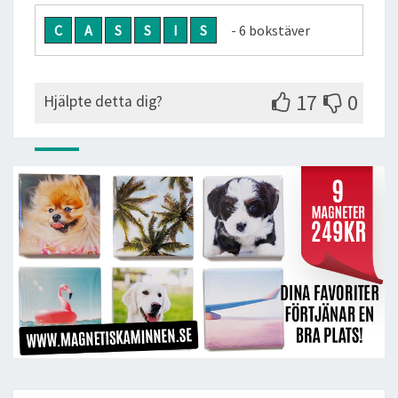
C
A
S
S
I
S
- 6 bokstäver
17
0
Hjälpte detta dig?