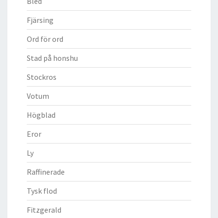
Bled
Fjärsing
Ord för ord
Stad på honshu
Stockros
Votum
Högblad
Eror
Ly
Raffinerade
Tysk flod
Fitzgerald