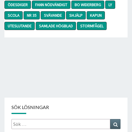
ÖDESDIGER
FANN NÖDVÄNDIGT
BO WIDERBERG
LY
SCOLA
NR 35
SVÄVANDE
SHJÄLP
KAPUN
UTESLUTANDE
SAMLADE HÖGBLAD
STORMFÅGEL
SÖK LÖSNINGAR
Sök
Search
efter: