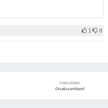
1
0
FÖREGÅENDE
Orsakssamband