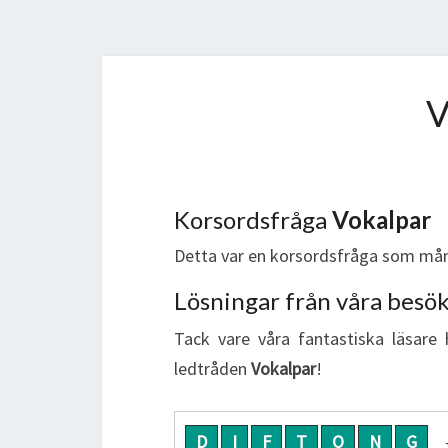
Korsordsfråga
Vokalpar
Detta var en korsordsfråga som mån
Lösningar från våra besö
Tack vare våra fantastiska läsare 
ledtråden
Vokalpar
!
D
I
F
T
O
N
G