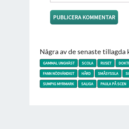
Några av de senaste tillagda
GAMMAL UNGHÄST
SCOLA
RUSET
DOKT
FANN NÖDVÄNDIGT
HÅRD
SMÅSYSSLA
S
SUMPIG MYRMARK
SALIGA
PAULA PÅ SCEN