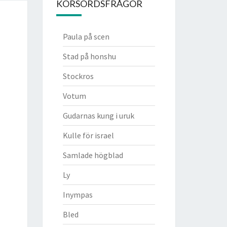
KORSORDSFRÅGOR
Paula på scen
Stad på honshu
Stockros
Votum
Gudarnas kung i uruk
Kulle för israel
Samlade högblad
Ly
Inympas
Bled