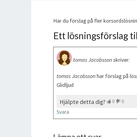
Har du förslag på fler korsordslösn
Ett lösningsförslag til
tomas Jacobsson
skriver:
tomas Jacobsson
har förslag på lö
Glidljud
Hjälpte detta dig?
0
0
Svara
Lämna ett svar