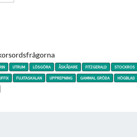
 korsordsfrågorna
RIN
UTRUM
LÖSGÖRA
ÅSKÅDARE
FITZGERALD
STOCKROS
UFFIX
FUJITASKALAN
UPPREPNING
GAMMAL GRÖDA
HÖGBLAD