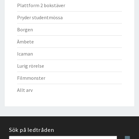
Plattform 2 bokstäver
Pryder studentmössa
Borgen
Ämbete
Icaman
Lurig rörelse
Filmmonster
Allt arv
Sök på ledtråden
Sök
Sear