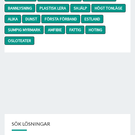
BANNLYSNING
PLASTISK LERA
SHJÄLP
HÖGT TONLÄGE
ALIKA
DUNST
FÖRSTA FÖRBAND
ESTLAND
SUMPIG MYRMARK
AMFIBIE
FATTIG
HOTING
OSLOTEATER
SÖK LÖSNINGAR