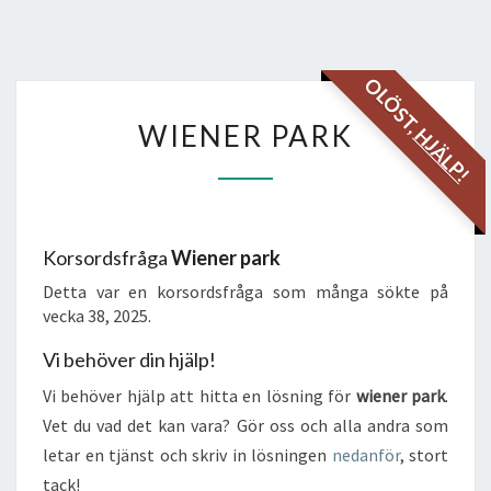
OLÖST,
WIENER
WIENER PARK
HJÄLP!
PARK
Korsordsfråga
Wiener park
Detta var en korsordsfråga som många sökte på
vecka 38, 2025.
Vi behöver din hjälp!
Vi behöver hjälp att hitta en lösning för
wiener park
.
Vet du vad det kan vara? Gör oss och alla andra som
letar en tjänst och skriv in lösningen
nedanför
, stort
tack!