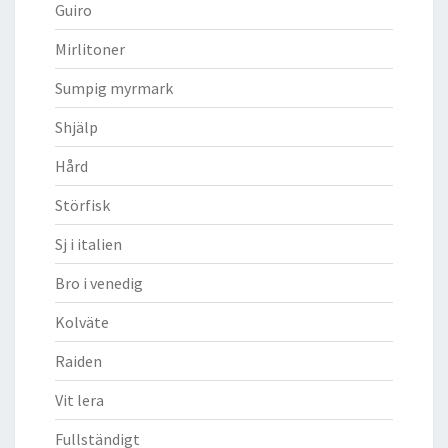
Guiro
Mirlitoner
Sumpig myrmark
Shjälp
Hård
Störfisk
Sj i italien
Bro i venedig
Kolväte
Raiden
Vit lera
Fullständigt