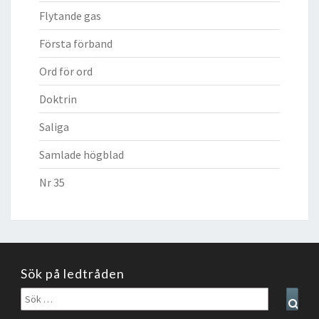
Flytande gas
Första förband
Ord för ord
Doktrin
Saliga
Samlade högblad
Nr 35
Sök på ledtråden
Sök
Sear
efter: