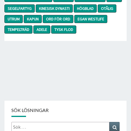
SEGELFARTYG
KINESISK DYNASTI
HÖGBLAD
OTÅLIG
UTRUM
KAPUN
ORD FÖR ORD
EGAN WESTLIFE
TEMPELTRÄD
ADELE
TYSK FLOD
SÖK LÖSNINGAR
Sök
Search