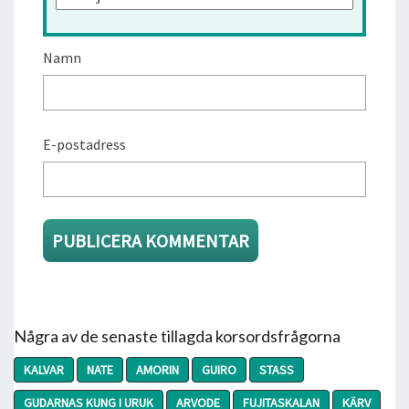
Namn
E-postadress
Några av de senaste tillagda korsordsfrågorna
KALVAR
NATE
AMORIN
GUIRO
STASS
GUDARNAS KUNG I URUK
ARVODE
FUJITASKALAN
KÄRV