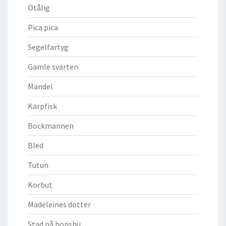
Otålig
Pica pica
Segelfartyg
Gamle svarten
Mandel
Karpfisk
Bockmannen
Bled
Tutun
Korbut
Madeleines dotter
Stad på honshu