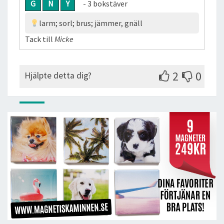
G
N
Y
- 3 bokstäver
larm; sorl; brus; jämmer, gnäll
Tack till
Micke
2
0
Hjälpte detta dig?