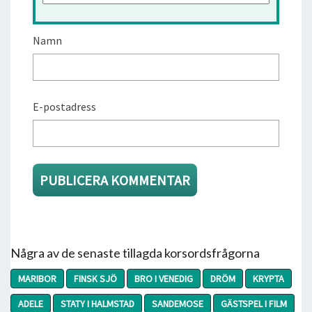
Namn
E-postadress
Några av de senaste tillagda korsordsfrågorna
MARIBOR
FINSK SJÖ
BRO I VENEDIG
DRÖM
KRYPTA
ADELE
STATY I HALMSTAD
SANDEMOSE
GÄSTSPEL I FILM