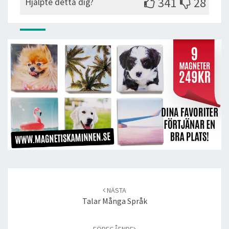
341
28
Hjälpte detta dig?
Post
navigation
NÄSTA
Talar Många Språk
FÖREGÅENDE