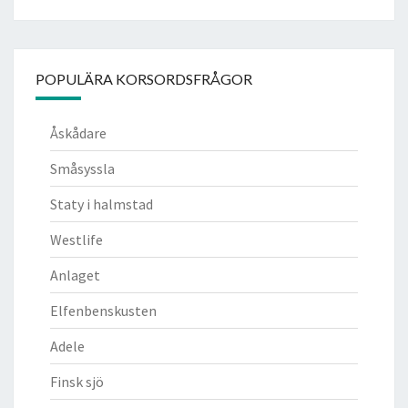
POPULÄRA KORSORDSFRÅGOR
Åskådare
Småsyssla
Staty i halmstad
Westlife
Anlaget
Elfenbenskusten
Adele
Finsk sjö