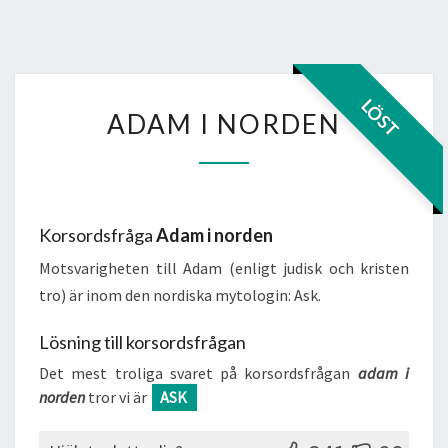
ADAM
LÖST
ADAM I NORDEN
I
NORDEN
Korsordsfråga
Adam i norden
Motsvarigheten till Adam (enligt judisk och kristen
tro) är inom den nordiska mytologin: Ask.
Lösning till korsordsfrågan
Det mest troliga svaret på korsordsfrågan
adam i
norden
tror vi är
ASK