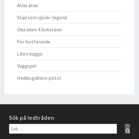
Alias alias
Stad som sjönk i legend
Oka öken 4 bokstäver
För fortfarande
Liten bagge
Väggspel
Hedda gablers pistol
Sök på ledtråden
Sök
Sear
efter: