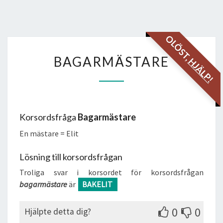
OLÖST,
BAGARMÄSTARE
BAGARMÄSTARE
HJÄLP!
Korsordsfråga
Bagarmästare
En mästare = Elit
Lösning till korsordsfrågan
Troliga svar i korsordet för korsordsfrågan
bagarmästare
är
BAKELIT
0
0
Hjälpte detta dig?