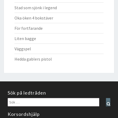
Stad som sjönk i legend
Oka öken 4 bokstäver
För fortfarande
Liten bagge
Väggspel
Hedda gablers pistol
Sök på ledtråden
Sök
Sear
efter:
Korsordshjälp