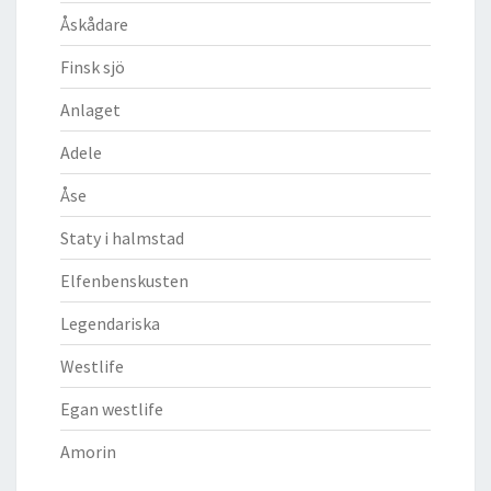
Åskådare
Finsk sjö
Anlaget
Adele
Åse
Staty i halmstad
Elfenbenskusten
Legendariska
Westlife
Egan westlife
Amorin