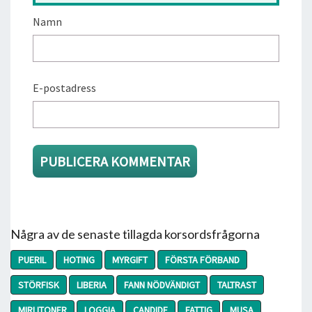
Namn
E-postadress
Några av de senaste tillagda korsordsfrågorna
PUERIL
HOTING
MYRGIFT
FÖRSTA FÖRBAND
STÖRFISK
LIBERIA
FANN NÖDVÄNDIGT
TALTRAST
MIRLITONER
LOGGIA
CANDIDE
FATTIG
MUSA