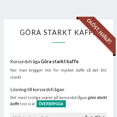
OLÖST,
GÖRA
GÖRA STARKT KAFFE
HJÄLP!
STARKT
KAFFE
Korsordsfråga
Göra starkt kaffe
När man brygger lite för mycket kaffe så det blir
starkt
Lösning till korsordsfrågan
Det mest troliga svaret på korsordsfrågan
göra starkt
kaffe
tror vi är
ÖVERBRYGGA