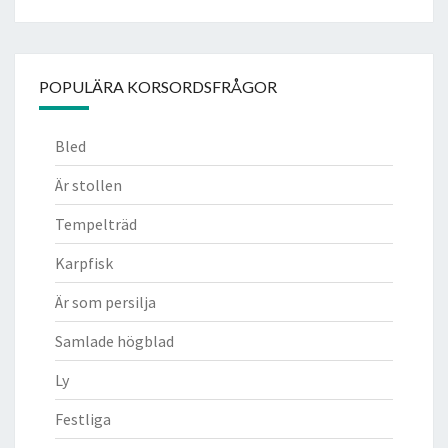
POPULÄRA KORSORDSFRÅGOR
Bled
Är stollen
Tempelträd
Karpfisk
Är som persilja
Samlade högblad
Ly
Festliga