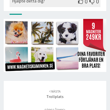
0
0
Hjälpte detta dig?
Post
navigation
NÄSTA
Trollplats
FÖREGÅENDE