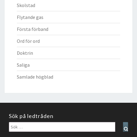
Skolstad
Flytande gas
Första förband
Ord för ord
Doktrin
Saliga
Samlade högblad
Sök på ledtråden
Sök
Sear
efter: