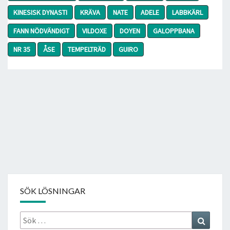
KINESISK DYNASTI
KRÄVA
NATE
ADELE
LABBKÄRL
FANN NÖDVÄNDIGT
VILDOXE
DOYEN
GALOPPBANA
NR 35
ÅSE
TEMPELTRÄD
GUIRO
SÖK LÖSNINGAR
Sök
Search
efter: