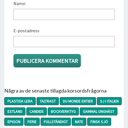
Namn
E-postadress
Några av de senaste tillagda korsordsfrågorna
PLASTISK LERA
TALTRAST
DU MONDE ENTIER
SJ I ITALIEN
ESTLAND
CANDIDE
BOCKVERKTYG
GAMMAL UNGHÄST
EPIGON
FERIE
FULLSTÄNDIGT
NATE
FINSK SJÖ