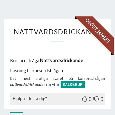
OLÖST,
NATTVARDSDRICKANDE
NATTVARDSDRICKANDE
HJÄLP!
Korsordsfråga
Nattvardsdrickande
Lösning till korsordsfrågan
Det mest troliga svaret på korsordsfrågan
nattvardsdrickande
tror vi är
KALKBRUK
0
0
Hjälpte detta dig?