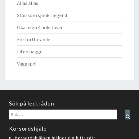
Alias alias
Stad som sjönk i legend
Oka öken 4 bokstäver
För fortfarande
Liten bagge
Väggspel
Sök på ledtråden
Sök
Sear
efter:
Korsordshjälp
Korsordshjälpen hjälper dig hitta rätt