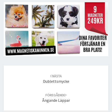
Post
navigation
NÄSTA
Dublettsmycke
FÖREGÅENDE
Ångande Läppar