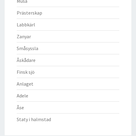
Musa
Prästerskap
Labbkärl
Zanyar
Småsyssla
Åskådare
Finsk sjö
Anlaget
Adele
Åse
Staty i halmstad