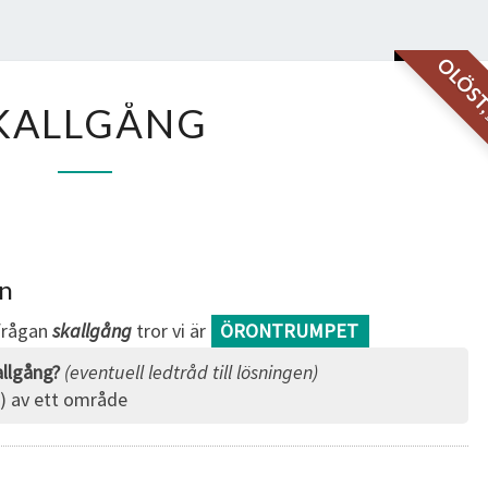
OLÖS
SKALLGÅNG
KALLGÅNG
an
sfrågan
skallgång
tror vi är
ÖRONTRUMPET
llgång?
(eventuell ledtråd till lösningen)
) av ett område