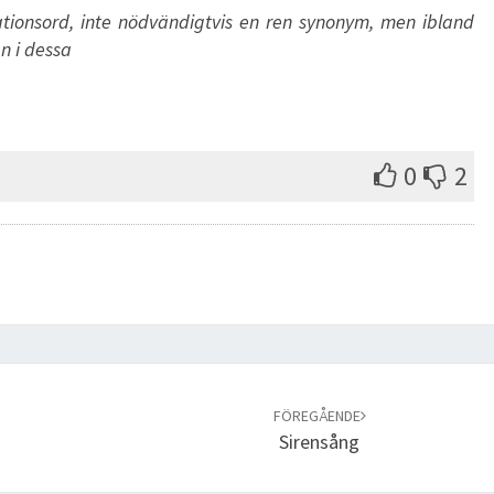
tionsord, inte nödvändigtvis en ren synonym, men ibland
n i dessa
0
2
FÖREGÅENDE
Sirensång