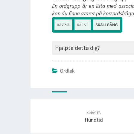
En ordgrupp är en lista med associa
kan du finna svaret på korsordsfråga
RAZZIA
RÄFST
SKALLGÅNG
Hjälpte detta dig?
Ordlek
Post
navigation
NÄSTA
Hundtid