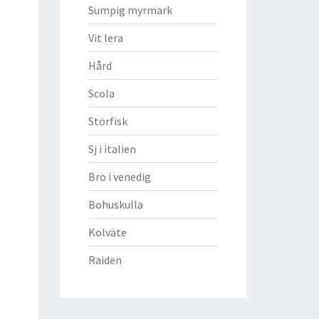
Sumpig myrmark
Vit lera
Hård
Scola
Störfisk
Sj i italien
Bro i venedig
Bohuskulla
Kolväte
Raiden