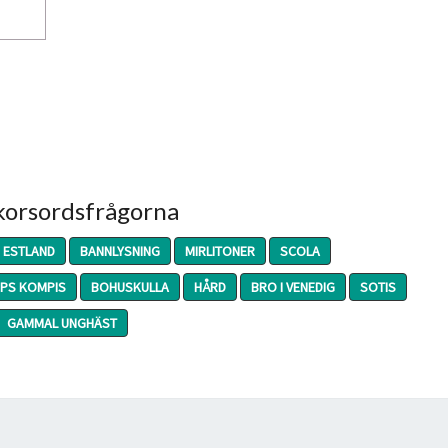
 korsordsfrågorna
ESTLAND
BANNLYSNING
MIRLITONER
SCOLA
PS KOMPIS
BOHUSKULLA
HÅRD
BRO I VENEDIG
SOTIS
GAMMAL UNGHÄST