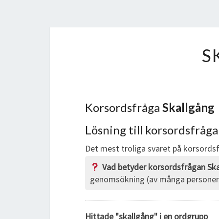
S
Korsordsfråga
Skallgång
Lösning till korsordsfråg
Det mest troliga svaret på korsord
Vad betyder korsordsfrågan Ska
genomsökning (av många personer
Hittade "skallgång" i en ordgrupp