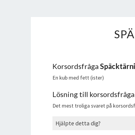
SP
Korsordsfråga
Späcktärn
En kub med fett (ister)
Lösning till korsordsfråg
Det mest troliga svaret på korsord
Hjälpte detta dig?