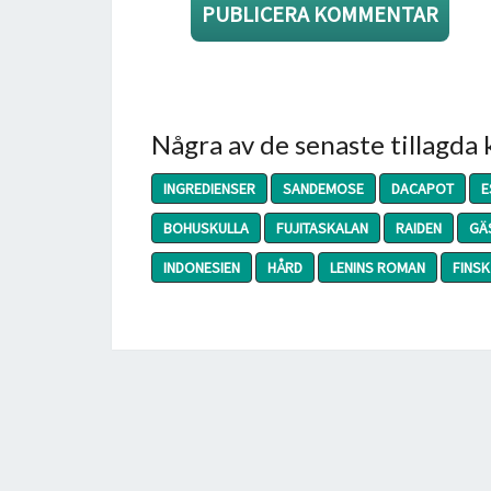
Några av de senaste tillagda
INGREDIENSER
SANDEMOSE
DACAPOT
E
BOHUSKULLA
FUJITASKALAN
RAIDEN
GÄS
INDONESIEN
HÅRD
LENINS ROMAN
FINSK