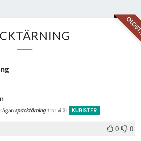
OLÖS
SPÄCKTÄRNING
ÄCKTÄRNING
ing
an
sfrågan
späcktärning
tror vi är
KUBISTER
0
0