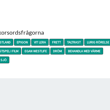
 korsordsfrågorna
STLAND
EPIGON
VIT LERA
FRETT
TALTRAST
LURIG RÖRELSE
TSPEL I FILM
EGAN WESTLIFE
DRÖM
BEHANDLA MED VÄRME
 SJÖ