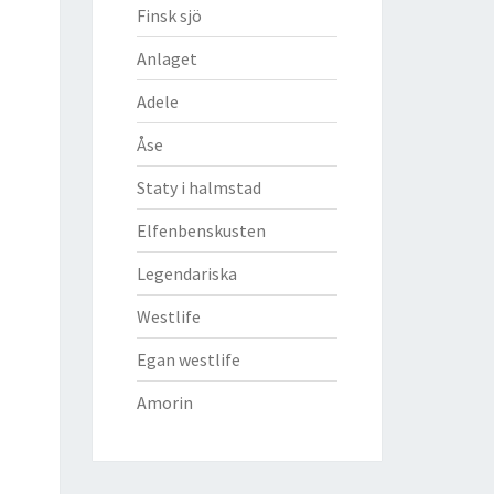
Finsk sjö
Anlaget
Adele
Åse
Staty i halmstad
Elfenbenskusten
Legendariska
Westlife
Egan westlife
Amorin