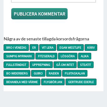
Några av de senaste tillagda korsordsfrågorna
BRO I VENEDIG
ER
VIT LERA
EGAN WESTLIFE
KÄRV
SUMPIG MYRMARK
FITZGERALD
LÖSGÖRA
ALIKA
FULLSTÄNDIGT
UPPREPNING
GÅ OM INTET
STEATIT
BO WIDERBERG
GUIRO
RAIDEN
FUJITASKALAN
BEHANDLA MED VÄRME
FLYGBÖRJAN
GERTRUDE EDERLE