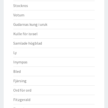
Stockros
Votum
Gudarnas kung i uruk
Kulle för israel
Samlade högblad
Ly
Inympas
Bled
Fjärsing
Ord för ord
Fitzgerald