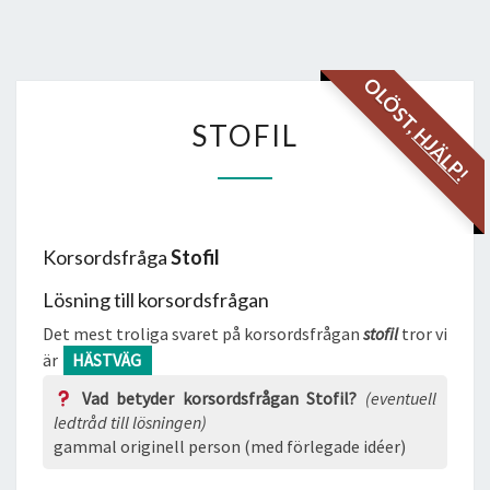
OLÖST,
STOFIL
STOFIL
HJÄLP!
Korsordsfråga
Stofil
Lösning till korsordsfrågan
Det mest troliga svaret på korsordsfrågan
stofil
tror vi
är
HÄSTVÄG
Vad betyder korsordsfrågan Stofil?
(eventuell
ledtråd till lösningen)
gammal originell person (med förlegade idéer)