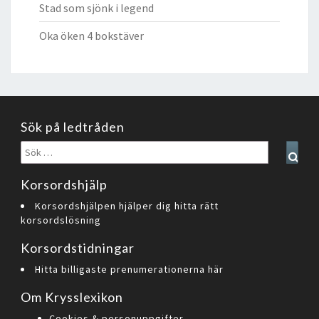
Stad som sjönk i legend
Oka öken 4 bokstäver
Sök på ledtråden
Sök
Sear
efter:
Korsordshjälp
Korsordshjälpen hjälper dig hitta rätt
korsordslösning
Korsordstidningar
Hitta billigaste prenumerationerna här
Om Krysslexikon
Cookies & personuppgifter