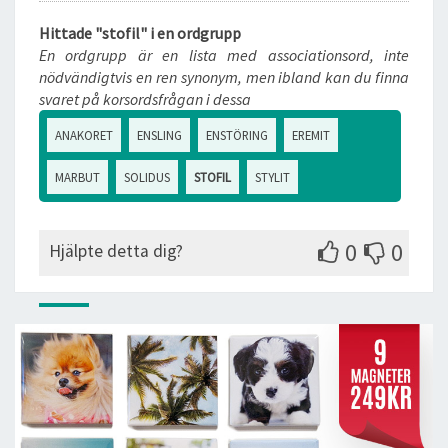
Hittade "stofil" i en ordgrupp
En ordgrupp är en lista med associationsord, inte
nödvändigtvis en ren synonym, men ibland kan du finna
svaret på korsordsfrågan i dessa
ANAKORET
ENSLING
ENSTÖRING
EREMIT
MARBUT
SOLIDUS
STOFIL
STYLIT
0
0
Hjälpte detta dig?