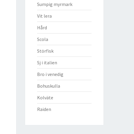
Sumpig myrmark
Vit lera
Hård
Scola
Störfisk
Sj i italien
Bro i venedig
Bohuskulla
Kolväte
Raiden