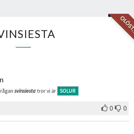
OLÖS
SVINSIESTA
VINSIESTA
an
sfrågan
svinsiesta
tror vi är
SOLUR
0
0