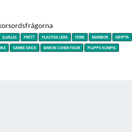
 korsordsfrågorna
ILLVILLIG
FRETT
PLASTISK LERA
FERIE
MARIBOR
KRYPTA
UKA
SÄMRE SKICK
BARON COHEN FIGUR
PLUPPS KOMPIS