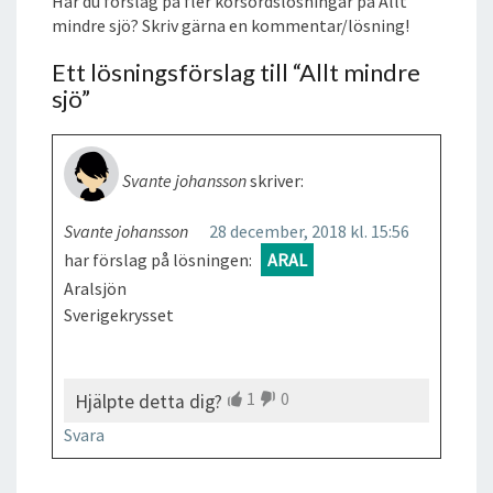
Har du förslag på fler korsordslösningar på Allt
mindre sjö? Skriv gärna en kommentar/lösning!
Ett lösningsförslag till “
Allt mindre
sjö
”
Svante johansson
skriver:
Svante johansson
28 december, 2018 kl. 15:56
har förslag på lösningen:
ARAL
Aralsjön
Sverigekrysset
1
0
Hjälpte detta dig?
Svara