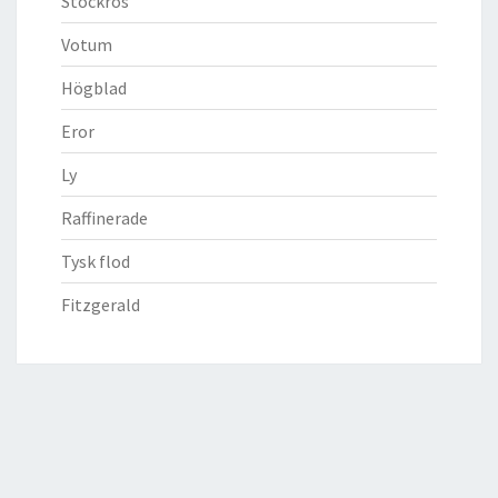
Stockros
Votum
Högblad
Eror
Ly
Raffinerade
Tysk flod
Fitzgerald