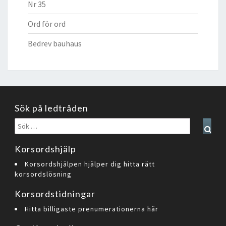
Nr 35
Ord för ord
Bedrev bauhaus
Sök på ledtråden
Sök
Sear
efter:
Korsordshjälp
Korsordshjälpen hjälper dig hitta rätt
korsordslösning
Korsordstidningar
Hitta billigaste prenumerationerna här