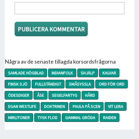
Några av de senaste tillagda korsordsfrågorna
SAMLADE HÖGBLAD
INDIANFOLK
SHJÄLP
KALVAR
FINSK SJÖ
FULLSTÄNDIGT
SMÅSYSSLA
ORD FÖR ORD
ÖDESDIGER
ÅSE
SEGELFARTYG
HÅRD
EGAN WESTLIFE
DOKTRINEN
PAULA PÅ SCEN
VIT LERA
MIRLITONER
TYSK FLOD
GAMMAL GRÖDA
RAIDEN