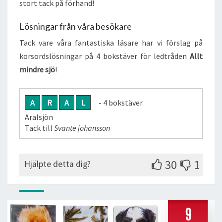
stort tack på förhand!
Lösningar från våra besökare
Tack vare våra fantastiska läsare har vi förslag på
korsordslösningar på 4 bokstäver för ledtråden
Allt
mindre sjö
!
A
R
A
L
- 4 bokstäver
Aralsjön
Tack till
Svante johansson
30
1
Hjälpte detta dig?