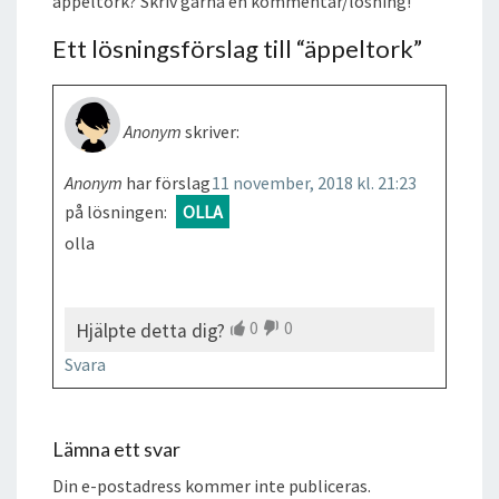
äppeltork? Skriv gärna en kommentar/lösning!
Ett lösningsförslag till “
äppeltork
”
Anonym
skriver:
Anonym
har förslag
11 november, 2018 kl. 21:23
på lösningen:
OLLA
olla
0
0
Hjälpte detta dig?
Svara
Lämna ett svar
Din e-postadress kommer inte publiceras.