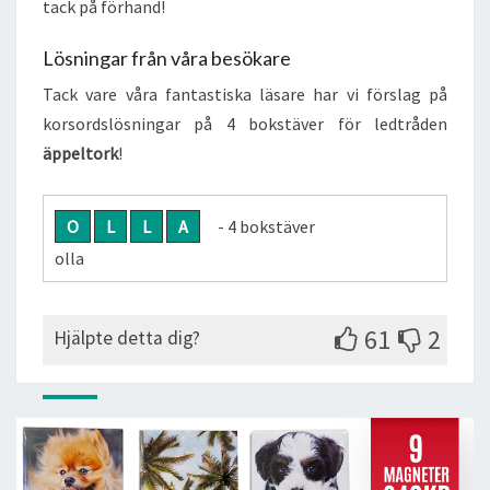
tack på förhand!
Lösningar från våra besökare
Tack vare våra fantastiska läsare har vi förslag på
korsordslösningar på 4 bokstäver för ledtråden
äppeltork
!
O
L
L
A
- 4 bokstäver
olla
61
2
Hjälpte detta dig?