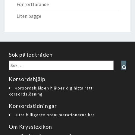
För fortfarande
Liten bagge
Sök på ledtråden
Sök
Sear
efter:
Korsordshjälp
Korsordshjälpen hjälper dig hitta rätt
korsordslösning
Korsordstidningar
Hitta billigaste prenumerationerna här
Om Krysslexikon