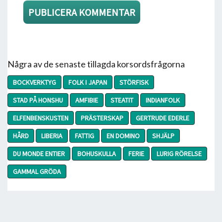
Några av de senaste tillagda korsordsfrågorna
BOCKVERKTYG
FOLK I JAPAN
STÖRFISK
STAD PÅ HONSHU
AMFIBIE
STEATIT
INDIANFOLK
ELFENBENSKUSTEN
PRÄSTERSKAP
GERTRUDE EDERLE
HÅRD
LIBERIA
FATTIG
EN DOMINO
SHJÄLP
DU MONDE ENTIER
BOHUSKULLA
FERIE
LURIG RÖRELSE
GAMMAL GRÖDA