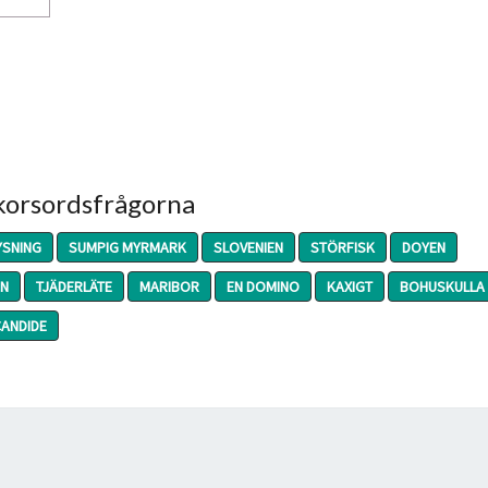
 korsordsfrågorna
YSNING
SUMPIG MYRMARK
SLOVENIEN
STÖRFISK
DOYEN
EN
TJÄDERLÄTE
MARIBOR
EN DOMINO
KAXIGT
BOHUSKULLA
CANDIDE