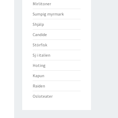
Mirlitoner
Sumpig myrmark
Shjälp
Candide
Störfisk
Sj i italien
Hoting
Kapun
Raiden
Osloteater