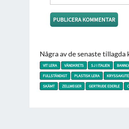
Några av de senaste tillagda
VIT LERA
VÄNDKRETS
SJ I ITALIEN
BANNL
FULLSTÄNDIGT
PLASTISK LERA
KRYSSAKUT
SKÄMT
ZELLWEGER
GERTRUDE EDERLE